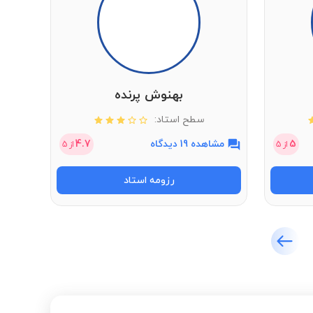
بهنوش پرنده
سطح استاد:
5
مشاهده 19 دیدگاه
4.7
مشاهد
از
5
از
5
رزومه استاد