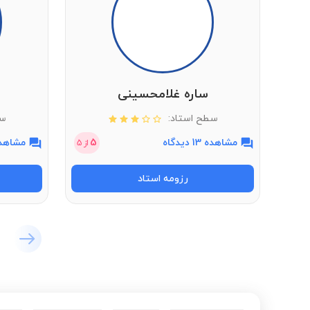
ساره غلامحسینی
سطح استاد:
سط
مشاهده 13 دیدگاه
5
مشاهده 7 دی
از
5
رزومه استاد