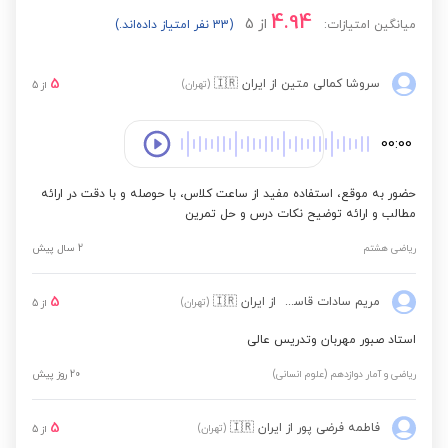
4.94
از
5
میانگین امتیازات:
(33 نفر امتیاز داده‌اند.)
5
سروشا کمالی متین
از ایران
🇮🇷
(تهران)
از
5
00:00
حضور به موقع، استفاده مفید از ساعت کلاس، با حوصله و با دقت در ارائه
مطالب و ارائه توضیح نکات درس و حل تمرین
ریاضی هشتم
2 سال پیش
5
مریم سادات قاسمی
از ایران
🇮🇷
(تهران)
از
5
استاد صبور مهربان وتدریس عالی
ریاضی و آمار دوازدهم (علوم انسانی)
20 روز پیش
5
فاطمه فرضی پور
از ایران
🇮🇷
(تهران)
از
5