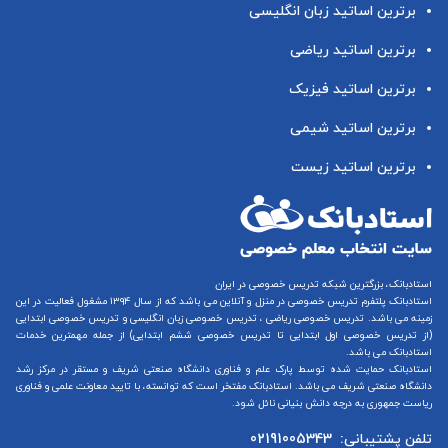
برترین اساتید زبان انگلیسی
برترین اساتید ریاضی
برترین اساتید فیزیک
برترین اساتید شیمی
برترین اساتید زیست
استادبانک، بزرگترین شبکه تدریس خصوصی در ایران
استادبانک پلتفرم
تدریس خصوصی در منزل و آنلاین
می باشد که از سال ۱۳۹۴ مشغول فعالیت در این
زمینه می باشد.
تدریس خصوصی ریاضی
،
تدریس خصوصی زبان انگلیسی
و
تدریس خصوصی ابتدایی
(از
تدریس خصوصی اول ابتدایی
تا
تدریس خصوصی ششم ابتدایی
) از جمله مهمترین خدمات
استادبانک می باشد.
استادبانک حمایت شده توسط پارک علم و فناوری دانشگاه صنعتی شریف و مستقر در مرکز رشد
دانشگاه صنعتی شریف می باشد. استادبانک مفتخر است که توانسته، با تایید معاونت علمی و فناوری
ریاست جمهوری به درجه دانش بنیانی نائل شود.
تلفن پشتیبانی:
02191005343