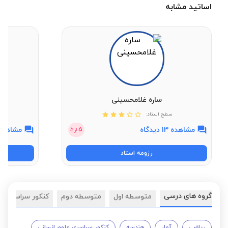
اساتید مشابه
ساره غلامحسینی
سطح استاد:
مشاهده 13 دیدگاه
مشاهده 7 دیدگ
5
از
5
رزومه استاد
گروه های درسی
متوسطه اول
متوسطه دوم
کنکور سراسری
ریاضی
آمار
هندسه
کنکور سراسری علوم انسانی