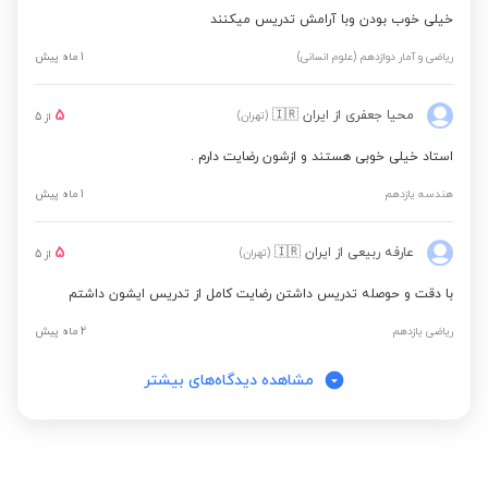
خیلی خوب بودن وبا آرامش تدریس میکنند
ریاضی و آمار دوازدهم (علوم انسانی)
1 ماه پیش
5
محیا جعفری
از ایران
🇮🇷
(تهران)
از
5
استاد خیلی خوبی هستند و ازشون رضایت دارم .
هندسه یازدهم
1 ماه پیش
5
عارفه ربیعی
از ایران
🇮🇷
(تهران)
از
5
با دقت و حوصله تدریس داشتن رضایت کامل از تدریس ایشون داشتم
ریاضی یازدهم
2 ماه پیش
مشاهده دیدگاه‌های بیشتر