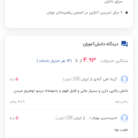
سرای دانش
2 سال تدریس آنلاین در انجمن ریاضیدانان جوان
دیدگاه دانش‌آموزان
4.93
از
5
میانگین امتیازات:
(14 نفر امتیاز داده‌اند.)
5
آرینا علی آبادی
از ایران
🇮🇷
(تهران)
از
5
دانش بالایی دارن و بسیار عالی و قابل فهم و باحوصله درسو توضیح میدن
ریاضی نهم
8 ماه پیش
5
امیرحسین بهرام نژاد
از ایران
🇮🇷
(تهران)
از
5
خوب بود