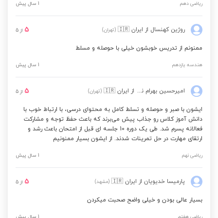
ریاضی دهم
1 سال پیش
5
روژین کهنسال
از ایران
🇮🇷
(تهران)
از
5
ممنونم از تدریس خوبشون خیلی با حوصله و مسلط
هندسه یازدهم
1 سال پیش
5
امیرحسین بهرام نژاد
از ایران
🇮🇷
(تهران)
از
5
ایشون با صبر و حوصله و تسلط کامل به محتوای درسی، با ارتباط خوب با
دانش آموز کلاس رو جذاب پیش می‌برند که باعث حفظ توجه و مشارکت
فعالانه پسرم شد. طی یک دوره 10 جلسه ای قبل از امتحان باعث رشد و
ارتقای مهارت در حل تمرینات شدند. از ایشون بسیار ممنونیم
ریاضی نهم
1 سال پیش
5
پارمیسا خدیویان
از ایران
🇮🇷
(مشهد)
از
5
بسیار عالی بودن و خیلی واضح صحبت میکردن
ریاضی هفتم
1 سال پیش