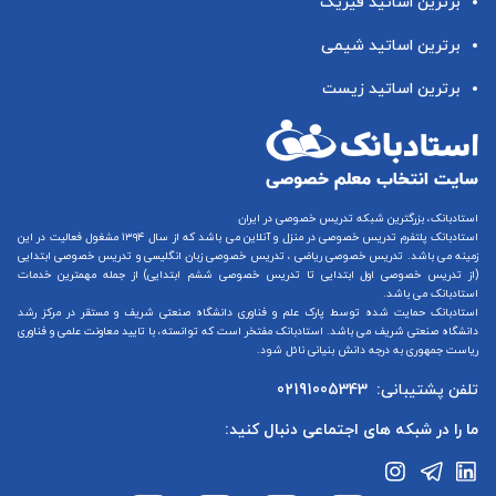
برترین اساتید فیزیک
برترین اساتید شیمی
برترین اساتید زیست
استادبانک، بزرگترین شبکه تدریس خصوصی در ایران
استادبانک پلتفرم
تدریس خصوصی در منزل و آنلاین
می باشد که از سال ۱۳۹۴ مشغول فعالیت در این
زمینه می باشد.
تدریس خصوصی ریاضی
،
تدریس خصوصی زبان انگلیسی
و
تدریس خصوصی ابتدایی
(از
تدریس خصوصی اول ابتدایی
تا
تدریس خصوصی ششم ابتدایی
) از جمله مهمترین خدمات
استادبانک می باشد.
استادبانک حمایت شده توسط پارک علم و فناوری دانشگاه صنعتی شریف و مستقر در مرکز رشد
دانشگاه صنعتی شریف می باشد. استادبانک مفتخر است که توانسته، با تایید معاونت علمی و فناوری
ریاست جمهوری به درجه دانش بنیانی نائل شود.
تلفن پشتیبانی:
02191005343
ما را در شبکه های اجتماعی دنبال کنید: