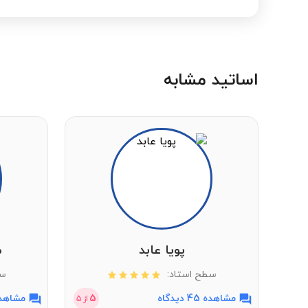
اساتید مشابه
پویا عابد
م
سطح استاد:
سط
مشاهده 45 دیدگاه
5
مشاهده 57 دی
از
5