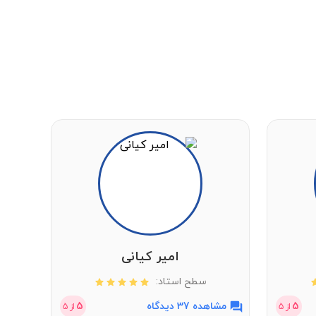
امیر کیانی
سطح استاد:
5
مشاهده 37 دیدگاه
5
مشاهد
از
5
از
5