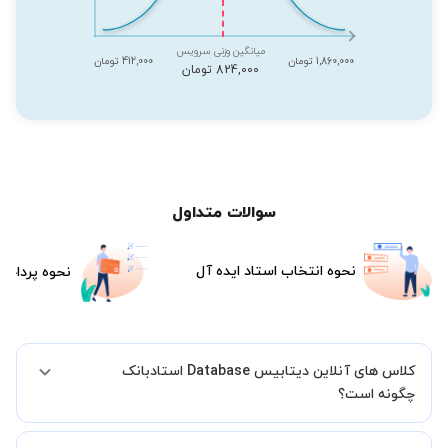
میانگین وزنی سرویس
1,860,000 تومان
412,000 تومان
824,000 تومان
سوالات متداول
نحوه انتخاب استاد ایده آل
نحوه پرداخت
کلاس های آنلاین دیتابیس Database استادبانک
چگونه است؟
اگر تاکنون تجربه برگزاری کلاس آنلاین نداشته اید این اطمینان خاطر را به