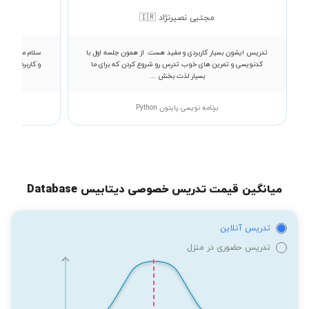
مجتبی نصیرنژاد 🇮🇷
تدریس ایشون بسیار کاربردی و مفید هست. از همون جلسه اول با
سلام من اسما ج
کدنویسی و تمرین های خوب تدرس رو شروع کردن که برای ما
و کاربردی ارائ
بسیار لذت بخش ...
برنامه نویسی پایتون Python
میانگین قیمت تدریس خصوصی دیتابیس Database
تدریس آنلاین
تدریس حضوری در منزل