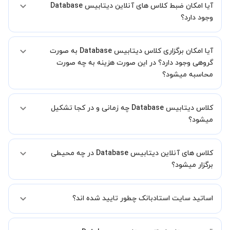
آیا امکان ضبط کلاس های آنلاین دیتابیس Database
شما میدهیم که استاد شما پیش از جلسه تمامی موارد لازم برای برگزاری
یک کلاس آنلاین با کیفیت و مفید را به شما توضیح خواهند داد.
وجود دارد؟
بله، فقط این موضوع را بایستی قبل از برگزاری کلاس با استاد هماهنگ
آیا امکان برگزاری کلاس دیتابیس Database به صورت
کنید.
گروهی وجود دارد؟ در این صورت هزینه به چه صورت
محاسبه میشود؟
به صورت پیش فرض کلاس های دیتابیس Database خصوصی هستند اما
کلاس دیتابیس Database چه زمانی و در کجا تشکیل
در صورتیکه مایل هستید کلاس ها را در کنار دوستان و یا آشنایان خود به
صورت گروهی برگزار کنید، این امکان وجود دارد. در این حالت، به ازای هر
میشود؟
یک نفری که به کلاس اضافه میشود، 20 درصد به هزینه ی کل جلسه
اضافه خواهد شد.
زمان برگزاری کلاس های دیتابیس Database به صورت توافقی بین شما و
کلاس های آنلاین دیتابیس Database در چه محیطی
استاد تعیین خواهد شد.
همچنین کلاس های خصوصی به طور کلی در منزل شاگرد برگزار میشود. در
برگزار میشود؟
صورتی که چنین امکانی برای شما مقدور نیست، می توانید جهت برگزاری
کلاس در یک مکان عمومی مانند کتابخانه با استاد خود هماهنگی لازم را
کلاس ها در دو محیط اسکای روم و یا ادوبی کانکت برگزار میشود.
انجام دهید.
اساتید سایت استادبانک چطور تایید شده اند؟
در ابتدا تیم داوری استادبانک نمونه تدریس تمامی اساتید را بررسی میکند.