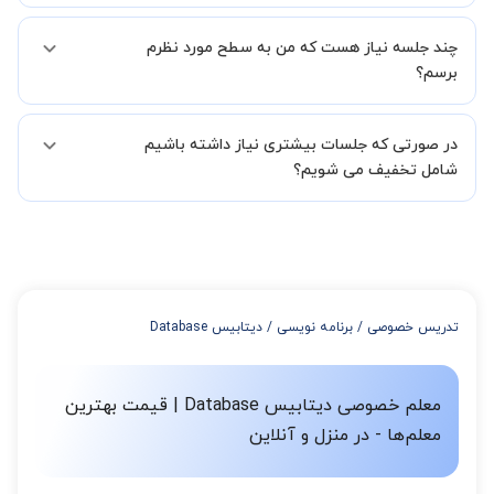
استادبانک شما را در انتخاب استاد مطلوب یاری کند.
بله مشکلی نیست در صورت نارضایتی می توانید با مدرس دیگری کلاس را
در فاصله 5 الی 30 دقیقه پس از ثبت درخواست از طرف شما، همکاران
چند جلسه نیاز هست که من به سطح مورد نظرم
ادامه دهید.
بخش پشتیبانی استادبانک با شما تماس گرفته و راهنمایی کامل و پیگیری
برسم؟
لازم جهت تکمیل درخواست شما را انجام میدهند.
همچنین میتوانید درخواست خود را از طریق تماس مستقیم با شماره
البته تعداد جلسات دست خود شما است ولی اگر تمایل داشته باشید که
02191005343 نیز ثبت کنید.
در صورتی که جلسات بیشتری نیاز داشته باشیم
مدرس مشخص کند ابتدا باید جلسه اول کلاس درس شما با مدرس برگزار
شود تا با توجه به سطح شما و خواسته شما مدرس اعلام کنند که تقریبا
شامل تخفیف می شویم؟
چند جلسه کلاس نیاز هست.
در صورتی که تمایل داشته باشید بیشتر از 3 جلسه کلاس داشته باشید
میتوانید با خرید بسته قبل از برگزاری جلسات از تخفیفات مجموعه
استفاده کنید که این تخفیف به اینصورت است:
از 4 تا 7 جلسه: 3% تخفیف
از 8 تا 11 جلسه: 5% تخفیف
تدریس خصوصی
/
برنامه نویسی
/
دیتابیس Database
از 12 تا 15 جلسه: 7% تخفیف
از 16 تا 100 جلسه: 9% تخفیف
معلم خصوصی دیتابیس Database | قیمت بهترین
معلم‌ها - در منزل و آنلاین