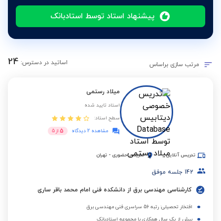
پیشنهاد استاد توسط استادبانک
24
اساتید در دسترس:
مرتب سازی براساس
میلاد رستمی
استاد تایید شده
سطح استاد:
5
مشاهده 2 دیدگاه
از
5
تدریس آنلاین
تدریس حضوری
-
تهران
142
جلسه موفق
کارشناسی مهندسی برق از دانشکده فنی امام محمد باقر ساری
افتخار تحصیلی: رتبه 56 سراسری فنی مهندسی برق
بیش از یک سال همکاری با مجموعه استادبانک