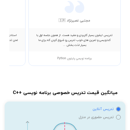
مجتبی نصیرنژاد 🇮🇷
تدریس ایشون بسیار کاربردی و مفید هست. از همون جلسه اول با
استادی با بی ن
کدنویسی و تمرین های خوب تدرس رو شروع کردن که برای ما
لحن تدریس سلی
بسیار لذت بخش ...
برنامه نویسی پایتون Python
میانگین قیمت تدریس خصوصی برنامه نویسی ++C
تدریس آنلاین
تدریس حضوری در منزل