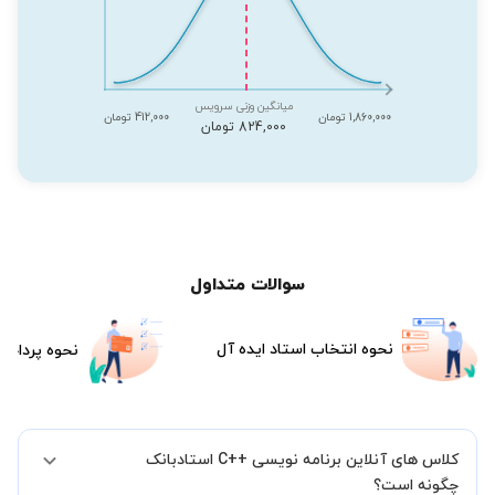
میانگین وزنی سرویس
1,860,000 تومان
412,000 تومان
824,000 تومان
سوالات متداول
نحوه انتخاب استاد ایده آل
نحوه پرداخت
کلاس های آنلاین برنامه نویسی ++C استادبانک
چگونه است؟