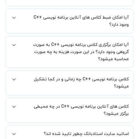
اگر تاکنون تجربه برگزاری کلاس آنلاین نداشته اید این اطمینان خاطر را به
آیا امکان ضبط کلاس های آنلاین برنامه نویسی ++C
شما میدهیم که استاد شما پیش از جلسه تمامی موارد لازم برای برگزاری
یک کلاس آنلاین با کیفیت و مفید را به شما توضیح خواهند داد.
وجود دارد؟
بله، فقط این موضوع را بایستی قبل از برگزاری کلاس با استاد هماهنگ
آیا امکان برگزاری کلاس برنامه نویسی ++C به صورت
کنید.
گروهی وجود دارد؟ در این صورت هزینه به چه صورت
محاسبه میشود؟
به صورت پیش فرض کلاس های برنامه نویسی ++C خصوصی هستند اما در
کلاس برنامه نویسی ++C چه زمانی و در کجا تشکیل
صورتیکه مایل هستید کلاس ها را در کنار دوستان و یا آشنایان خود به
صورت گروهی برگزار کنید، این امکان وجود دارد. در این حالت، به ازای هر
میشود؟
یک نفری که به کلاس اضافه میشود، 20 درصد به هزینه ی کل جلسه
اضافه خواهد شد.
زمان برگزاری کلاس های برنامه نویسی ++C به صورت توافقی بین شما و
کلاس های آنلاین برنامه نویسی ++C در چه محیطی
استاد تعیین خواهد شد.
همچنین کلاس های خصوصی به طور کلی در منزل شاگرد برگزار میشود. در
برگزار میشود؟
صورتی که چنین امکانی برای شما مقدور نیست، می توانید جهت برگزاری
کلاس در یک مکان عمومی مانند کتابخانه با استاد خود هماهنگی لازم را
کلاس ها در دو محیط اسکای روم و یا ادوبی کانکت برگزار میشود.
انجام دهید.
اساتید سایت استادبانک چطور تایید شده اند؟