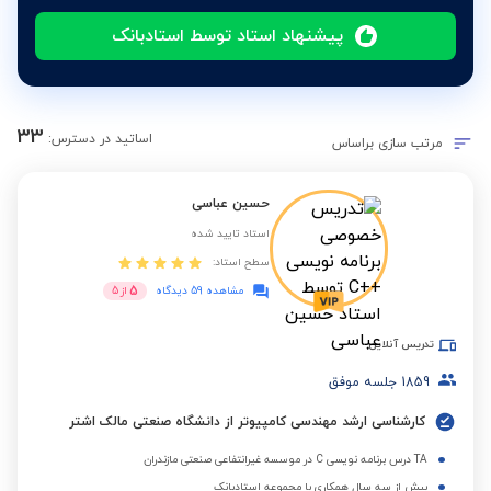
پیشنهاد استاد توسط استادبانک
33
اساتید در دسترس:
مرتب سازی براساس
حسین عباسی
استاد تایید شده
سطح استاد:
5
مشاهده 59 دیدگاه
از
5
تدریس آنلاین
1859
جلسه موفق
کارشناسی ارشد مهندسی کامپیوتر از دانشگاه صنعتی مالک اشتر
TA درس برنامه نویسی C در موسسه غیرانتفاعی صنعتی مازندران
بیش از سه سال همکاری با مجموعه استادبانک