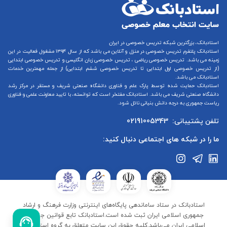
استادبانک، بزرگترین شبکه تدریس خصوصی در ایران
استادبانک پلتفرم
تدریس خصوصی در منزل و آنلاین
می باشد که از سال ۱۳۹۴ مشغول فعالیت در این
زمینه می باشد.
تدریس خصوصی ریاضی
،
تدریس خصوصی زبان انگلیسی
و
تدریس خصوصی ابتدایی
(از
تدریس خصوصی اول ابتدایی
تا
تدریس خصوصی ششم ابتدایی
) از جمله مهمترین خدمات
استادبانک می باشد.
استادبانک حمایت شده توسط پارک علم و فناوری دانشگاه صنعتی شریف و مستقر در مرکز رشد
دانشگاه صنعتی شریف می باشد. استادبانک مفتخر است که توانسته، با تایید معاونت علمی و فناوری
ریاست جمهوری به درجه دانش بنیانی نائل شود.
تلفن پشتیبانی:
02191005343
ما را در شبکه های اجتماعی دنبال کنید:
استادبانک در ستاد ساماندهی پایگاه‌های اینترنتی وزارت فرهنگ و ارشاد
جمهوری اسلامی ایران ثبت شده است.استادبانک تابع قوانین جمهوری
اسلامی ایران می‌باشد.کلیه حقوق این سایت متعلق به گروه استادبانک