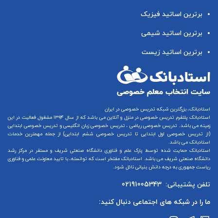
برترین اساتید فیزیک
برترین اساتید شیمی
برترین اساتید زیست
استادبانک، بزرگترین شبکه تدریس خصوصی در ایران
استادبانک پلتفرم
تدریس خصوصی در منزل و آنلاین
می باشد که از سال ۱۳۹۴ مشغول فعالیت در این
زمینه می باشد.
تدریس خصوصی ریاضی
،
تدریس خصوصی زبان انگلیسی
و
تدریس خصوصی ابتدایی
(از
تدریس خصوصی اول ابتدایی
تا
تدریس خصوصی ششم ابتدایی
) از جمله مهمترین خدمات
استادبانک می باشد.
استادبانک حمایت شده توسط پارک علم و فناوری دانشگاه صنعتی شریف و مستقر در مرکز رشد
دانشگاه صنعتی شریف می باشد. استادبانک مفتخر است که توانسته، با تایید معاونت علمی و فناوری
ریاست جمهوری به درجه دانش بنیانی نائل شود.
تلفن پشتیبانی:
02191005343
ما را در شبکه های اجتماعی دنبال کنید: