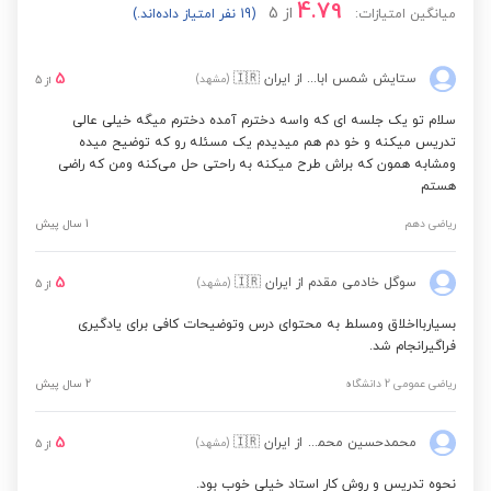
4.79
از
5
میانگین امتیازات:
(19 نفر امتیاز داده‌اند.)
5
ستایش شمس ابادی
از ایران
🇮🇷
(مشهد)
از
5
سلام تو یک جلسه ای که واسه دخترم آمده دخترم میگه خیلی عالی
تدریس میکنه و خو دم هم میدیدم یک مسئله رو که توضیح میده
ومشابه همون که براش طرح میکنه به راحتی حل می‌کنه ومن که راضی
هستم
ریاضی دهم
1 سال پیش
5
سوگل خادمی مقدم
از ایران
🇮🇷
(مشهد)
از
5
بسیاربااخلاق ومسلط به محتوای درس وتوضیحات کافی برای یادگیری
فراگیرانجام شد.
ریاضی عمومی 2 دانشگاه
2 سال پیش
5
محمدحسین محمدزاده
از ایران
🇮🇷
(مشهد)
از
5
نحوه تدریس و روش کار استاد خیلی خوب بود.