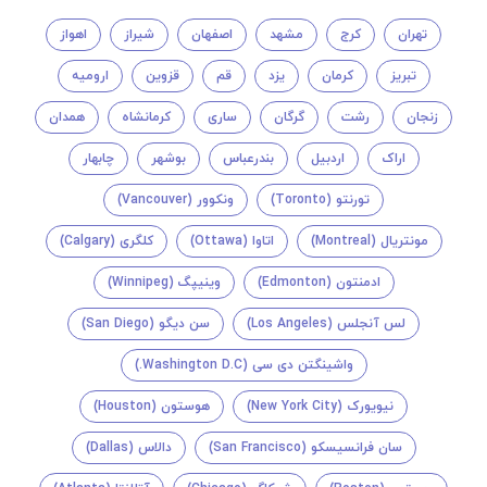
تهران
کرج
مشهد
اصفهان
شیراز
اهواز
تبریز
کرمان
یزد
قم
قزوین
ارومیه
زنجان
رشت
گرگان
ساری
کرمانشاه
همدان
اراک
اردبیل
بندرعباس
بوشهر
چابهار
تورنتو (Toronto)
ونکوور (Vancouver)
مونتريال (Montreal)
اتاوا (Ottawa)
کلگری (Calgary)
ادمنتون (Edmonton)
وینیپگ (Winnipeg)
لس آنجلس (Los Angeles)
سن دیگو (San Diego)
واشینگتن دی سی (Washington D.C.)
نیویورک (New York City)
هوستون (Houston)
سان فرانسیسکو (San Francisco)
دالاس (Dallas)