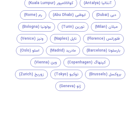
آنتالیا (Antalya)
کوالالامپور (Kuala Lumpur)
دبی (Dubai)
ابوظبی (Abu Dhabi)
رم (Rome)
میلان (Milan)
تورین (Turin)
بولونیا (Bologna)
فلورانس (Florence)
ناپل (Naples)
ونیز (Venice)
بارسلونا (Barcelona)
مادرید (Madrid)
اسلو (Oslo)
کپنهاگ (Copenhagen)
وین (Vienna)
بروکسل (Brussels)
توکیو (Tokyo)
زوریخ (Zurich)
ژنو (Geneva)