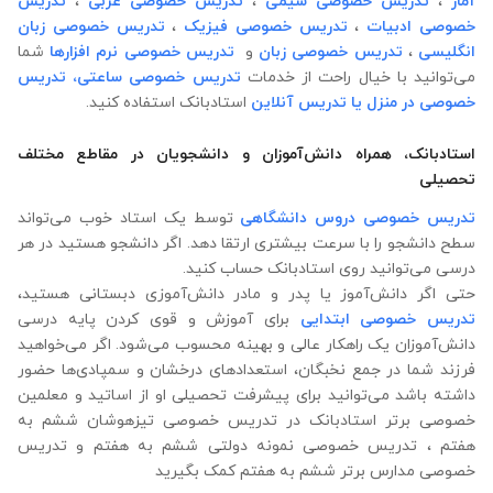
آمار
،
تدریس خصوصی شیمی
،
تدریس خصوصی عربی
،
تدریس
خصوصی ادبیات
،
تدریس خصوصی فیزیک
،
تدریس خصوصی زبان
انگلیسی
،
تدریس خصوصی زبان
و
تدریس خصوصی نرم افزارها
شما
می‌توانید با خیال راحت از خدمات
تدریس خصوصی ساعتی،
تدریس
خصوصی در منزل
یا تدریس آنلاین
استادبانک استفاده کنید.
استادبانک، همراه دانش‌آموزان و دانشجویان در مقاطع مختلف
تحصیلی
تدریس خصوصی دروس دانشگاهی
توسط یک استاد خوب می‌تواند
سطح دانشجو را با سرعت بیشتری ارتقا دهد. اگر دانشجو هستید در هر
درسی می‌توانید روی استادبانک حساب کنید.
حتی اگر دانش‌آموز یا پدر و مادر دانش‌آموزی دبستانی هستید،
تدریس خصوصی ابتدایی
برای آموزش و قوی کردن پایه درسی
دانش‌آموزان یک راهکار عالی و بهینه محسوب می‌شود. اگر می‌خواهید
فرزند شما در جمع نخبگان، استعدادهای درخشان و سمپادی‌ها حضور
داشته باشد می‌توانید برای پیشرفت تحصیلی او از اساتید و معلمین
خصوصی برتر استادبانک در تدریس خصوصی تیزهوشان ششم به
هفتم ، تدریس خصوصی نمونه دولتی ششم به هفتم و تدریس
خصوصی مدارس برتر ششم به هفتم کمک بگیرید