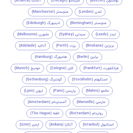
بوستون (Boston)
شیکاگو (Chicago)
آتلانتا (Atlanta)
لندن (London)
منچستر (Manchester)
منچستر (Birmingham)
ادینبورگ (Edinburgh)
لیدز (Leeds)
سیدنی (Sydney)
ملبورن (Melbourne)
بریزبن (Brisbane)
پرت (Perth)
آدلاید (Adelaide)
برلین (Berlin)
هامبورگ (Hamburg)
فرانکفورت (Frankfurt)
کلن (Cologne)
مونیخ (Munich)
استکهلم (Stockholm)
گوتنبرگ (Gothenburg)
مالمو (Malmo)
پاریس (Paris)
لیون (Lyon)
مارسی (Marseille)
آمستردام (Amsterdam)
روتردام (Rotterdam)
لاهه (The Hague)
استانبول (Istanbul)
آنکارا (Ankara)
ازمیر (Izmir)