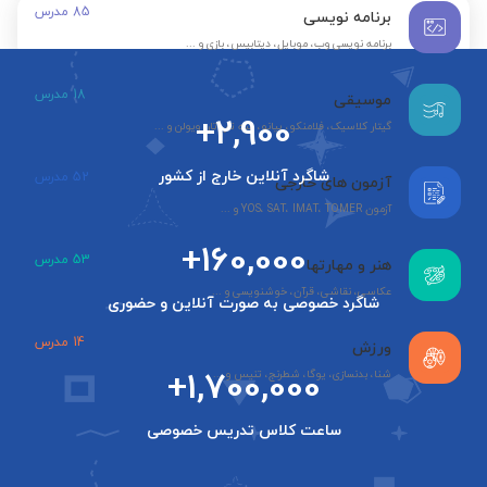
85
مدرس
برنامه نویسی
برنامه نویسی وب، موبایل، دیتابیس، بازی و ...
18
مدرس
موسیقی
+2,900
گیتار کلاسیک، فلامنکو، پیانو، سه تار، تار، ویولن و ...
شاگرد آنلاین خارج از کشور
52
مدرس
آزمون های خارجی
آزمون YOS، SAT، IMAT، TOMER و ...
+160,000
53
مدرس
هنر و مهارتها
عکاسی، نقاشی، قرآن، خوشنویسی و ...
شاگرد خصوصی به صورت آنلاین و حضوری
14
مدرس
ورزش
+1,700,000
شنا، بدنسازی، یوگا، شطرنج، تنیس و ...
ساعت کلاس تدریس خصوصی