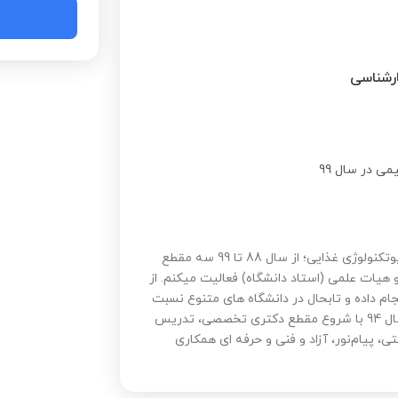
ی در سال 99
امید احمدی هستم دکتری مهندسی شیمی با گرایش نانوبیوتکنولوژی غذایی؛ از سال 88 تا 99 سه مقطع
هیات علمی (استاد دانشگاه) فعالیت میکنم. از
 انجام داده و تابحال در دانشگاه های متنوع نسبت
به برگزاری کارگاه های متنوع نرم افزاری اقدام نموده ام. از سال 94 با شروع مقطع دکتری تخصصی، تدریس
ی، پیام‌نور، آزاد و فنی و حرفه ای همکاری