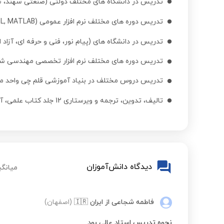
تدریس در دانشگاه های مختلف دولتی (صنعتی سهند، شه
تدریس دوره های مختلف نرم افزار عمومی (ICDL, MATLAB و ...)
مکانیک سیالات
تدریس در دانشگاه های (پیام نور، فنی و حرفه ای، آزاد 
تدریس دوره های مختلف نرم افزار تخصصی مهندسی شیمی (Aspen HYSYS, COMSOL
ترمودینامیک
تدریس دروس مختلف در بنیاد آموزشی قلم چی واحد مه
ترمودینامیک
تالیف، تدوین، ترجمه و ویرستاری 12 جلد کتاب علمی، آموزشی و نرم افزاری
ترمودینامیک
دیدگاه دانش‌آموزان
مکانیک سیالات
میانگی
مکانیک سیالات
فاطمه شجاعی
از ایران
🇮🇷
(اصفهان)
نحوه تدریس استاد عالی بود