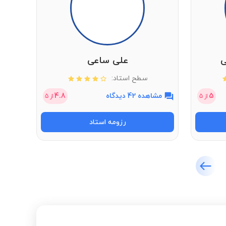
ی
علی ساعی
سطح استاد:
5
مشاهده 42 دیدگاه
4.8
مشاهد
از
5
از
5
رزومه استاد