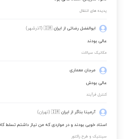
مکانیک سیالات
پدیده های انتقال
مکانیک سیالات
ابوالفضل رضائی
از ایران
🇮🇷
(آذرشهر)
عالی بودند
مکانیک سیالات
مکانیک سیالات
ریاضی مهندسی
مرجان معماری
عالی بودش
مکانیک سیالات
کنترل فرآیند
ریاضی مهندسی
آرمیتا بناگر
از ایران
🇮🇷
(تهران)
استاد خوبی بودند و در مواردی که من نیاز داشتم تسلط کاف
ریاضی مهندسی
سینتیک و طرح راکتور