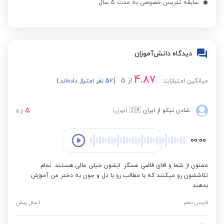
سابقه تدریس خصوصی به مدت 5 سال
دیدگاه دانش‌آموزان
4.87
از
5
میانگین امتیازات:
(52 نفر امتیاز داده‌اند.)
5
شادن نیکو
از ایران
🇮🇷
(تهران)
از
5
00:00
ممنون از شما و اقای قاضی عسگر. ایشون خیلی عالی هستند. تمام
تلاششون رو میکنند که با مطالب رو با دل و جون به دختر من آموزش
بدهند
فارسی دهم
1 سال پیش