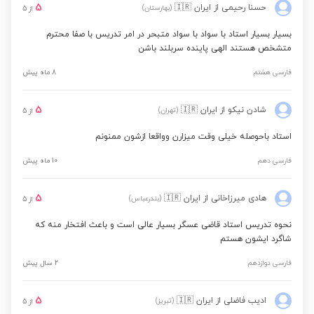
5
حسنا رحیمی
از ایران
🇮🇷
(بهارستان)
از
5
بسیار بسیار استاد با سواد با سواد متبحر در امر تدریس با صفا محترم
متشخص هستند الهی پاینده سربلند باشن
فارسی هشتم
8 ماه پیش
5
شادن نیکو
از ایران
🇮🇷
(تهران)
از
5
استاد باحوصله خیلی وقت میزارن وواقعا ازشون ممنونم
فارسی دهم
10 ماه پیش
5
هادی میرزاخانی
از ایران
🇮🇷
(بندرعباس)
از
5
نحوه تدریس استاد قاضی عسگر بسیار عالی است و باعث افتخار منه که
شاگرد ایشون هستم
فارسی دوازدهم
2 سال پیش
5
ادیب فاضلی
از ایران
🇮🇷
(تبریز)
از
5