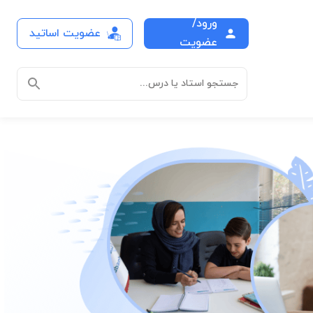
ورود/
دریس حضوری در منزل
عضویت اساتید
عضویت
جستجو استاد یا درس...