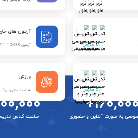
آزمون های خار
18
مدرس
.
آزمون YOS، SAT، IMAT، TOMER و ...
ورزش
53
مدرس
شنا، بدنسازی، یوگا،
700,000
+160,00
وصی به صورت آنلاین و حضوری
ساعت کلاس تدری