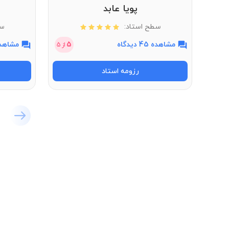
پویا عابد
سطح استاد:
سط
مشاهده 45 دیدگاه
5
مشاهده 11 دی
از
5
رزومه استاد