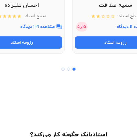
سمیه صداقت
احسان علیزاده
ح استاد:
سطح استاد:
دگاه
5
مشاهده 109 دیدگاه
از
5
رزومه استاد
رزومه استاد
استادبانک چگونه کار می‌کند؟