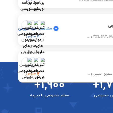
جی
مشاهده همه دروس
52
مدرس
14
مدرس
 شطرنج، تنیس و ...
+1,900
+1,
س خصوصی
معلم خصوصی با تجربه