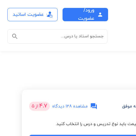
ورود/
عضویت اساتید
عضویت
جستجو استاد یا درس...
4.7
از
5
 موفق
مشاهده 128 دیدگاه
مت باید نوع تدریس و درس را انتخاب کنید.