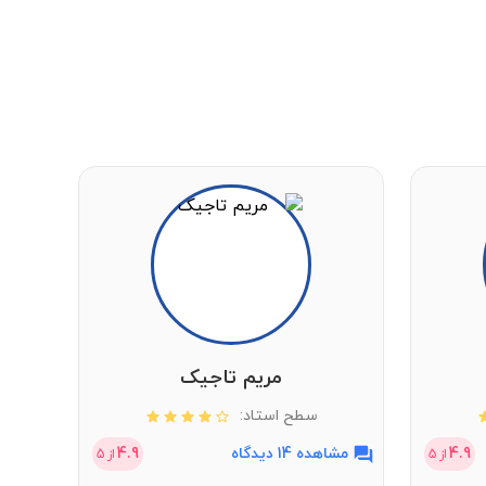
مریم تاجیک
سطح استاد:
4.9
مشاهده 14 دیدگاه
4.9
مشاهد
از
5
از
5