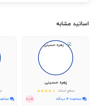
اساتید مشابه
زهره حسینی
سطح استاد:
سط
مشاهده 12 دیدگاه
5
مشاهده 2 دی
از
5