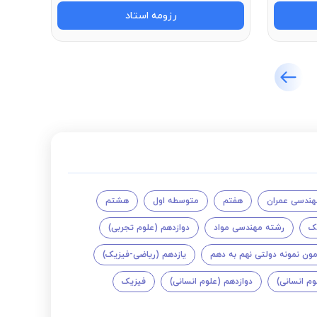
رزومه استاد
هندسی عمران
هفتم
متوسطه اول
هشتم
ک
رشته مهندسی مواد
دوازدهم (علوم تجربی)
مون نمونه دولتی نهم به دهم
یازدهم (ریاضی-فیزیک)
م انسانی)
دوازدهم (علوم انسانی)
فیزیک