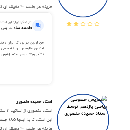
هزینه هر جلسه 90 دقیقه ای تدریس خصوصی درس ریاضی یازدهم به صورت آنلاین با ایشان،
نظر شاگرد درباره این استاد
فاطمه سادات بنی 
من اولین بار بود که برای دخت
ایشون علاوه بر این که سعی 
تشکر ویژه میخواستم ازشون بک
استاد
حمیده منصوری
استاد منصوری از اساتید 3 ستاره استادبانک هستند که در گروه‌های درسی «ریاضی متوسطه اول» و «ریاضی دبیرستان و کنکور» تدریس خصوصی می کنند.
این استاد تا به اینجا
۶۸۵ جلسه موفق
هزینه هر جلسه 90 دقیقه ای تدریس خصوصی درس ریاضی یازدهم به صورت آنلاین با ایشان،