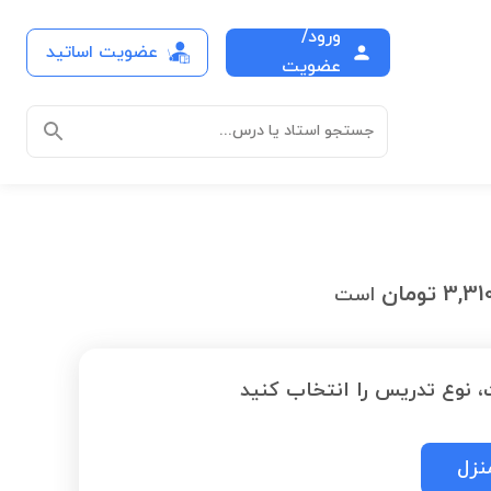
ورود/
عضویت اساتید
عضویت
جستجو استاد یا درس...
3,31
تومان
است
نوع تدریس را انتخاب کنید
نزل