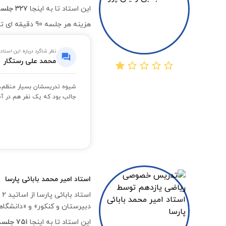
این استاد تا به اینجا
۳۲۷ جلسه موفق
هزینه هر جلسه 90 دقیقه ای تدریس خصوصی درس ریاضی یازدهم به صورت آنلاین با ایشان،
نظر شاگرد درباره این استاد
محمد علی رستگار
شیوه تدریسشان بسیار منظم، ص
جالب بود که یک نفر هم در آمو
استاد
امیر محمد بابائی پارسا
ا
دبیرستان و کنکور» و «دانشگ
این استاد تا به اینجا
۷۵۱ جلسه موفق