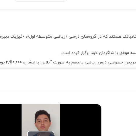
د علیزاده از اساتید VIP استادبانک هستند که در گروه‌های درسی «ریاضی متوسطه اول»، «
با شاگردان خود برگزار کرده است.
2,910,000 تومان