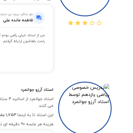
نظر شاگرد درباره این استاد
فاطمه مانده علی
من از استاد خیلی راضی بودم 
راحت باهاشون ارتباط گرفتم
استاد
آرزو جوانمرد
استاد 
می کنند.
این استاد تا به اینجا
۱٬۷۵۳ جلسه موفق
هزینه هر جلسه 90 دقیقه ای تدریس خصوصی درس ریاضی یازدهم به صورت آنلاین با ایشان،