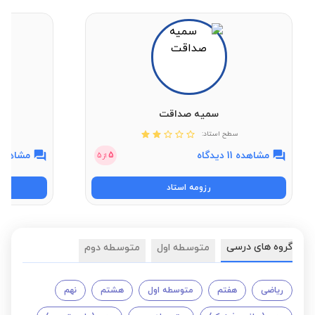
سمیه صداقت
سطح استاد:
مشاهده 11 دیدگاه
مشاهده 16 دیدگ
5
از
5
رزومه استاد
گروه های درسی
متوسطه اول
متوسطه دوم
ریاضی
هفتم
متوسطه اول
هشتم
نهم