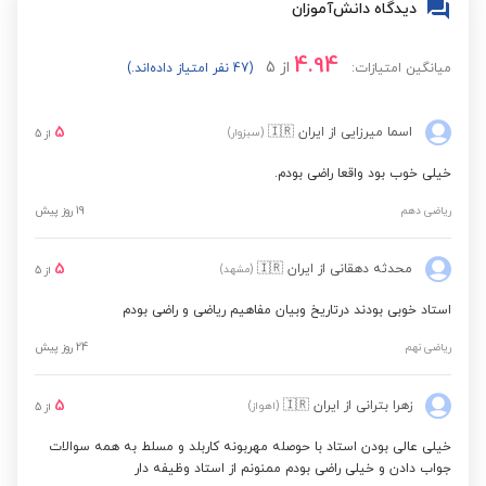
دیدگاه دانش‌آموزان
4.94
از
5
میانگین امتیازات:
(47 نفر امتیاز داده‌اند.)
5
اسما میرزایی
از ایران
🇮🇷
(سبزوار)
از
5
خیلی خوب بود واقعا راضی بودم.
ریاضی دهم
19 روز پیش
5
محدثه دهقانی
از ایران
🇮🇷
(مشهد)
از
5
استاد خوبی بودند درتاریخ وبیان مفاهیم ریاضی و راضی بودم
ریاضی نهم
24 روز پیش
5
زهرا بترانی
از ایران
🇮🇷
(اهواز)
از
5
خیلی عالی بودن استاد با حوصله مهربونه کاربلد و مسلط به همه سوالات
جواب دادن و خیلی راضی بودم ممنونم از استاد وظیفه دار