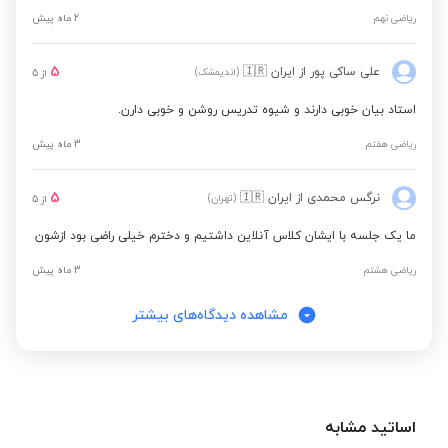
ریاضی نهم
2 ماه پیش
5
علی ساکی پور
از ایران
🇮🇷
(اندیمشک)
از
5
استاد بیان خوبی دارند و شیوه تدریس روشن و خوبی دارن.
ریاضی هفتم
3 ماه پیش
5
نرگس محمدی
از ایران
🇮🇷
(تهران)
از
5
ما یک جلسه با ایشان کلاس آنلاین داشتیم و دخترم خیلی راضی بود ازشون
ریاضی هشتم
3 ماه پیش
مشاهده دیدگاه‌های بیشتر
اساتید مشابه