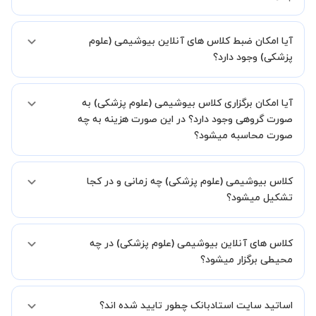
اگر تاکنون تجربه برگزاری کلاس آنلاین نداشته اید این اطمینان خاطر را به
آیا امکان ضبط کلاس های آنلاین بیوشیمی (علوم
شما میدهیم که استاد شما پیش از جلسه تمامی موارد لازم برای برگزاری
یک کلاس آنلاین با کیفیت و مفید را به شما توضیح خواهند داد.
پزشکی) وجود دارد؟
بله، فقط این موضوع را بایستی قبل از برگزاری کلاس با استاد هماهنگ
آیا امکان برگزاری کلاس بیوشیمی (علوم پزشکی) به
کنید.
صورت گروهی وجود دارد؟ در این صورت هزینه به چه
صورت محاسبه میشود؟
به صورت پیش فرض کلاس های بیوشیمی (علوم پزشکی) خصوصی هستند
کلاس بیوشیمی (علوم پزشکی) چه زمانی و در کجا
اما در صورتیکه مایل هستید کلاس ها را در کنار دوستان و یا آشنایان خود
به صورت گروهی برگزار کنید، این امکان وجود دارد. در این حالت، به ازای هر
تشکیل میشود؟
یک نفری که به کلاس اضافه میشود، 20 درصد به هزینه ی کل جلسه
اضافه خواهد شد.
زمان برگزاری کلاس های بیوشیمی (علوم پزشکی) به صورت توافقی بین شما
کلاس های آنلاین بیوشیمی (علوم پزشکی) در چه
و استاد تعیین خواهد شد.
همچنین کلاس های خصوصی به طور کلی در منزل شاگرد برگزار میشود. در
محیطی برگزار میشود؟
صورتی که چنین امکانی برای شما مقدور نیست، می توانید جهت برگزاری
کلاس در یک مکان عمومی مانند کتابخانه با استاد خود هماهنگی لازم را
کلاس ها در دو محیط اسکای روم و یا ادوبی کانکت برگزار میشود.
انجام دهید.
اساتید سایت استادبانک چطور تایید شده اند؟