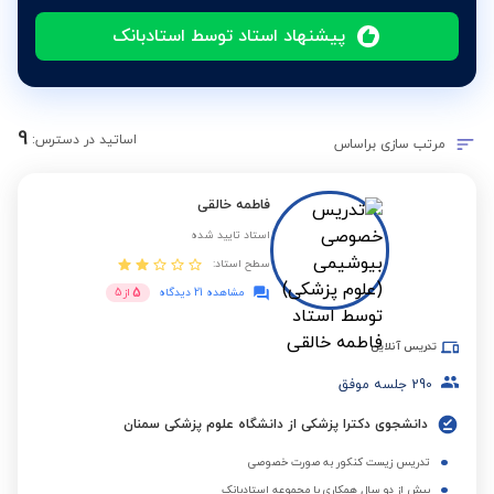
پیشنهاد استاد توسط استادبانک
9
اساتید در دسترس:
مرتب سازی براساس
فاطمه خالقی
استاد تایید شده
سطح استاد:
5
مشاهده 21 دیدگاه
از
5
تدریس آنلاین
290
جلسه موفق
دانشجوی دکترا پزشکی از دانشگاه علوم پزشکی سمنان
تدریس زیست کنکور به صورت خصوصی
بیش از دو سال همکاری با مجموعه استادبانک