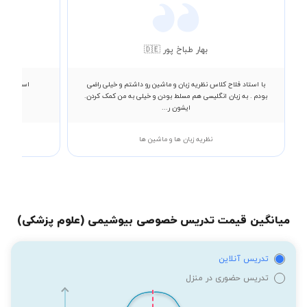
بهار طباخ پور 🇩🇪
با استاد فلاح کلاس نظریه زبان و ماشین رو داشتم و خیلی راضی
استاد عالی
بودم . به زبان انگلیسی هم مسلط بودن و خیلی به من کمک کردن.
ایشون ر...
نظریه زبان ها و ماشین ها
میانگین قیمت تدریس خصوصی بیوشیمی (علوم پزشکی)
تدریس آنلاین
تدریس حضوری در منزل