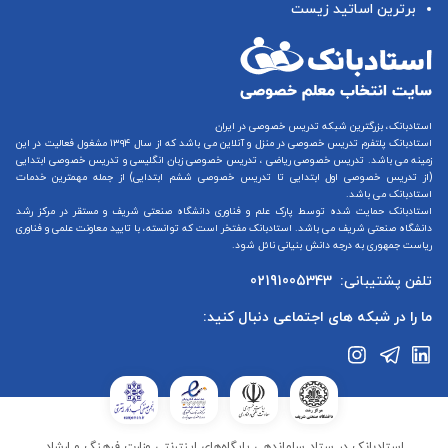
برترین اساتید زیست
استادبانک، بزرگترین شبکه تدریس خصوصی در ایران
استادبانک پلتفرم
تدریس خصوصی در منزل و آنلاین
می باشد که از سال ۱۳۹۴ مشغول فعالیت در این
زمینه می باشد.
تدریس خصوصی ریاضی
،
تدریس خصوصی زبان انگلیسی
و
تدریس خصوصی ابتدایی
(از
تدریس خصوصی اول ابتدایی
تا
تدریس خصوصی ششم ابتدایی
) از جمله مهمترین خدمات
استادبانک می باشد.
استادبانک حمایت شده توسط پارک علم و فناوری دانشگاه صنعتی شریف و مستقر در مرکز رشد
دانشگاه صنعتی شریف می باشد. استادبانک مفتخر است که توانسته، با تایید معاونت علمی و فناوری
ریاست جمهوری به درجه دانش بنیانی نائل شود.
تلفن پشتیبانی:
02191005343
ما را در شبکه های اجتماعی دنبال کنید:
استادبانک در ستاد ساماندهی پایگاه‌های اینترنتی وزارت فرهنگ و ارشاد