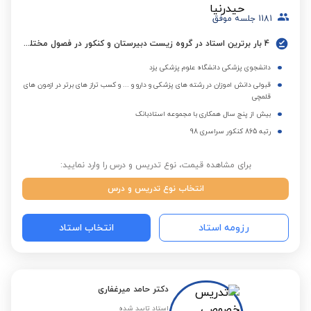
1181
جلسه موفق
4 بار برترین استاد در گروه زیست دبیرستان و کنکور در فصول مختلف
دانشجوی پزشکی دانشگاه علوم پزشکی یزد
قبولی دانش اموزان در رشته های پزشکی و دارو و ... و کسب تراز های برتر در ازمون های
قلمچی
بیش از پنج سال همکاری با مجموعه استادبانک
رتبه 865 کنکور سراسری 98
برای مشاهده قیمت، نوع تدریس و درس را وارد نمایید:
انتخاب نوع تدریس و درس
رزومه استاد
انتخاب استاد
دکتر حامد میرغفاری
استاد تایید شده