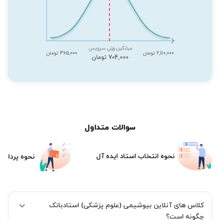
میانگین وزنی سرویس
2,110,000 تومان
365,000 تومان
704,000 تومان
سوالات متداول
نحوه انتخاب استاد ایده آل
نحوه پرداخت
کلاس های آنلاین بیوشیمی (علوم پزشکی) استادبانک
چگونه است؟