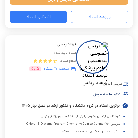
رزومه استاد
انتخاب استاد
فرهاد ریاحی
استاد تایید شده
سطح استاد:
5
مشاهده 47 دیدگاه
از
5
تدریس آنلاین
825
جلسه موفق
برترین استاد در گروه دانشگاه و کنکور ارشد در فصل بهار 1405
کارشناسی ارشد بیوشیمی بالینی از دانشگاه علوم پزشکی تهران
تدریس Oxford IB Diploma Program Chemistry: Course Companion
بیش از دو سال همکاری با مجموعه استادبانک