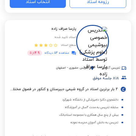
رزومه استاد
انتخاب استاد
پارسا صراف زاده
استاد تایید شده
سطح استاد:
4.9
مشاهده 54 دیدگاه
از
5
تدریس آنلاین
تدریس حضوری
-
اصفهان
818
جلسه موفق
2 بار برترین استاد در گروه شیمی دبیرستان و کنکور در فصول مختلف
دانشجوی دکترا دامپزشکی از دانشگاه شهرکرد
سابقه تدریس به مدت 2سال در آموزشگاه
بیش از پنج سال همکاری با مجموعه استادبانک
تدریس به دانش آموزان مدرسه نمونه