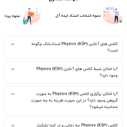
نحوه انتخاب استاد ایده آل
نحوه پرداخت
کلاس های آنلاین Physics (KS3) استادبانک چگونه
است؟
اگر تاکنون تجربه برگزاری کلاس آنلاین نداشته اید این اطمینان خاطر را به
آیا امکان ضبط کلاس های آنلاین Physics (KS3)
شما میدهیم که استاد شما پیش از جلسه تمامی موارد لازم برای برگزاری
یک کلاس آنلاین با کیفیت و مفید را به شما توضیح خواهند داد.
وجود دارد؟
بله، فقط این موضوع را بایستی قبل از برگزاری کلاس با استاد هماهنگ
آیا امکان برگزاری کلاس Physics (KS3) به صورت
کنید.
گروهی وجود دارد؟ در این صورت هزینه به چه صورت
محاسبه میشود؟
به صورت پیش فرض کلاس های Physics (KS3) خصوصی هستند اما در
کلاس Physics (KS3) چه زمانی و در کجا تشکیل
صورتیکه مایل هستید کلاس ها را در کنار دوستان و یا آشنایان خود به