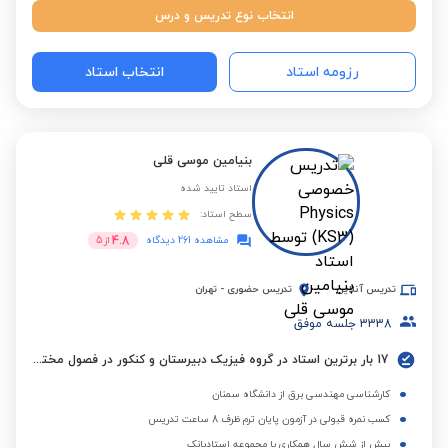
انتخاب نوع تدریس و درس
رزومه استاد
انتخاب استاد
بنیامین موسی قلی
استاد تایید شده
سطح استاد:
4.8
مشاهده 261 دیدگاه
از
5
تدریس آنلاین
تدریس حضوری
-
تهران
3338
جلسه موفق
17 بار برترین استاد در گروه فیزیک دبیرستان و کنکور در فصول مختلف
کارشناسی مهندسی برق از دانشگاه سمنان
کسب نمره قبولی در آزمون پایان ترم ظرف 8 ساعت تدریس
بیش از شش سال همکاری با مجموعه استادبانک