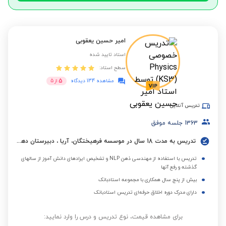
امیر حسین یعقوبی
استاد تایید شده
سطح استاد:
5
مشاهده 134 دیدگاه
از
5
تدریس آنلاین
1363
جلسه موفق
تدریس به مدت 18 سال در موسسه فرهیختگان، آریا ، دبیرستان دهخدا و ...
تدریس با استفاده از مهندسی ذهن NLP و تشخیص ایرادهای دانش آموز از سالهای
گذشته و رفع آنها
بیش از پنج سال همکاری با مجموعه استادبانک
دارای مدرک دوره اخلاق حرفه‌ای تدریس استادبانک
برای مشاهده قیمت، نوع تدریس و درس را وارد نمایید: