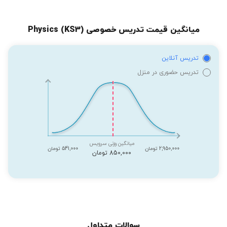
میانگین قیمت تدریس خصوصی Physics (KS3)
تدریس آنلاین
تدریس حضوری در منزل
میانگین وزنی سرویس
2,950,000 تومان
541,000 تومان
850,000 تومان
سوالات متداول