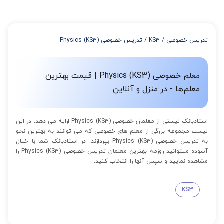
میتوانید با خرید بسته قبل از برگزاری جلسات از تخفیفات مجموعه
استفاده کنید که این تخفیف به اینصورت است:
از 4 تا 7 جلسه: 3% تخفیف
از 8 تا 11 جلسه: 5% تخفیف
تدریس خصوصی
/
KS3
/
تدریس خصوصی Physics (KS3)
از 12 تا 15 جلسه: 7% تخفیف
از 16 تا 100 جلسه: 9% تخفیف
معلم خصوصی Physics (KS3) | قیمت بهترین
معلم‌ها - در منزل و آنلاین
استادبانک لیستی از معلمان خصوصی Physics (KS3) ارایه می دهد. در این
لیست مجموعه بزرگی از معلم های خصوصی که می توانند به بهترین نحو
به تدریس خصوصی Physics (KS3) بپردازند. در استادبانک شما با خیال
آسوده میتوانید روزمه بهترین معلمان تدریس خصوصی Physics (KS3) را
مشاهده نمایید و سپس آنها را انتخاب کنید.
KS3