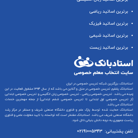
برترین اساتید ریاضی
برترین اساتید فیزیک
برترین اساتید شیمی
برترین اساتید زیست
استادبانک، بزرگترین شبکه تدریس خصوصی در ایران
استادبانک پلتفرم
تدریس خصوصی در منزل و آنلاین
می باشد که از سال ۱۳۹۴ مشغول فعالیت در این
زمینه می باشد.
تدریس خصوصی ریاضی
،
تدریس خصوصی زبان انگلیسی
و
تدریس خصوصی ابتدایی
(از
تدریس خصوصی اول ابتدایی
تا
تدریس خصوصی ششم ابتدایی
) از جمله مهمترین خدمات
استادبانک می باشد.
استادبانک حمایت شده توسط پارک علم و فناوری دانشگاه صنعتی شریف و مستقر در مرکز رشد
دانشگاه صنعتی شریف می باشد. استادبانک مفتخر است که توانسته، با تایید معاونت علمی و فناوری
ریاست جمهوری به درجه دانش بنیانی نائل شود.
تلفن پشتیبانی:
02191005343