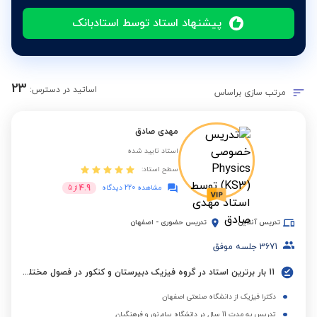
پیشنهاد استاد توسط استادبانک
23
اساتید در دسترس:
مرتب سازی براساس
مهدی صادق
استاد تایید شده
سطح استاد:
4.9
مشاهده 220 دیدگاه
از
5
تدریس آنلاین
تدریس حضوری
-
اصفهان
3671
جلسه موفق
11 بار برترین استاد در گروه فیزیک دبیرستان و کنکور در فصول مختلف
دکترا فیزیک از دانشگاه صنعتی اصفهان
تدریس به مدت 11 سال در دانشگاه پیام نور و فرهنگیان