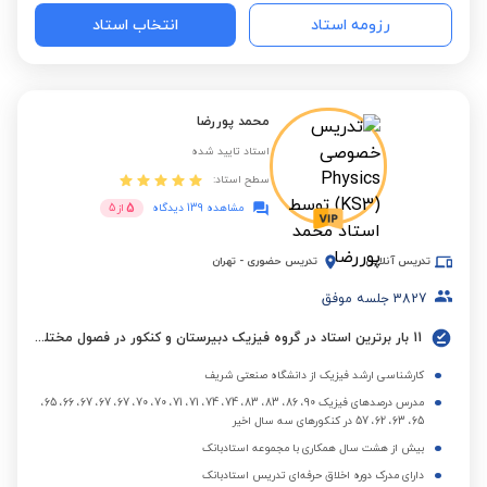
رزومه استاد
انتخاب استاد
محمد پوررضا
استاد تایید شده
سطح استاد:
5
مشاهده 139 دیدگاه
از
5
تدریس آنلاین
تدریس حضوری
-
تهران
3827
جلسه موفق
11 بار برترین استاد در گروه فیزیک دبیرستان و کنکور در فصول مختلف
کارشناسی ارشد فیزیک از دانشگاه صنعتی شریف
مدرس درصدهای فیزیک 90، 86، 83، 83، 74، 74، 71، 71، 70، 70، 67، 67، 67، 66، 65،
65، 63، 62، 57 در کنکورهای سه سال اخیر
بیش از هشت سال همکاری با مجموعه استادبانک
دارای مدرک دوره اخلاق حرفه‌ای تدریس استادبانک