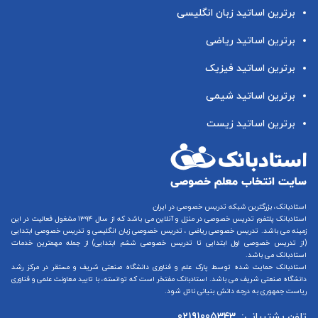
برترین اساتید زبان انگلیسی
برترین اساتید ریاضی
برترین اساتید فیزیک
برترین اساتید شیمی
برترین اساتید زیست
استادبانک، بزرگترین شبکه تدریس خصوصی در ایران
استادبانک پلتفرم
تدریس خصوصی در منزل و آنلاین
می باشد که از سال ۱۳۹۴ مشغول فعالیت در این
زمینه می باشد.
تدریس خصوصی ریاضی
،
تدریس خصوصی زبان انگلیسی
و
تدریس خصوصی ابتدایی
(از
تدریس خصوصی اول ابتدایی
تا
تدریس خصوصی ششم ابتدایی
) از جمله مهمترین خدمات
استادبانک می باشد.
استادبانک حمایت شده توسط پارک علم و فناوری دانشگاه صنعتی شریف و مستقر در مرکز رشد
دانشگاه صنعتی شریف می باشد. استادبانک مفتخر است که توانسته، با تایید معاونت علمی و فناوری
ریاست جمهوری به درجه دانش بنیانی نائل شود.
تلفن پشتیبانی:
02191005343