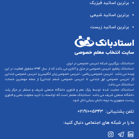
برترین اساتید فیزیک
برترین اساتید شیمی
برترین اساتید زیست
استادبانک، بزرگترین شبکه تدریس خصوصی در ایران
استادبانک پلتفرم
تدریس خصوصی در منزل و آنلاین
می باشد که از سال ۱۳۹۴ مشغول فعالیت در این
زمینه می باشد.
تدریس خصوصی ریاضی
،
تدریس خصوصی زبان انگلیسی
و
تدریس خصوصی ابتدایی
(از
تدریس خصوصی اول ابتدایی
تا
تدریس خصوصی ششم ابتدایی
) از جمله مهمترین خدمات
استادبانک می باشد.
استادبانک حمایت شده توسط پارک علم و فناوری دانشگاه صنعتی شریف و مستقر در مرکز رشد
دانشگاه صنعتی شریف می باشد. استادبانک مفتخر است که توانسته، با تایید معاونت علمی و فناوری
ریاست جمهوری به درجه دانش بنیانی نائل شود.
تلفن پشتیبانی:
02191005343
ما را در شبکه های اجتماعی دنبال کنید: