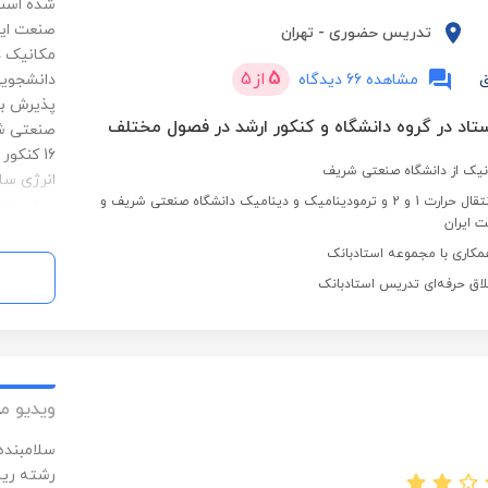
تدریس حضوری
-
تهران
5
از
5
ق
مشاهده 66 دیدگاه
پذیرش بد
16 کنک
نیک از دانشگاه صنعتی شریف
تدریس یار دروس انتقال حرارت 1 و 2 و ترمودینامیک و دینامیک دانشگاه صنعتی شریف و
در زمینه 
ت ایران
مکاری با مجموعه استادبانک
لاق حرفه‌ای تدریس استادبانک
ویدیو م
رشته ریا