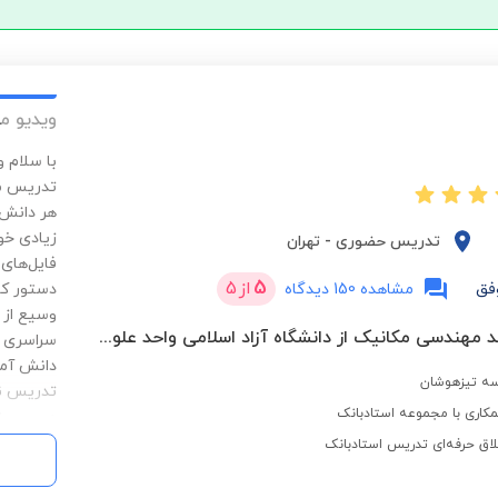
ویدیو م
با سلام 
تدریس مع
هر دانش آ
زیادی خوا
تدریس حضوری
-
تهران
فایل‌های
5
از
5
فق
مشاهده 150 دیدگاه
دستور کار
وسیع از 
کارشناسی ارشد مهندسی مکانیک از دانشگاه آزاد اسلامی واحد علوم و تحقیقات تهران
سراسری (
دانش آموز
سه تیزهوشان
تدریس نر
کاری با مجموعه استادبانک
مسیر ویژ
که به عنو
لاق حرفه‌ای تدریس استادبانک
با بهترین
های خاص 