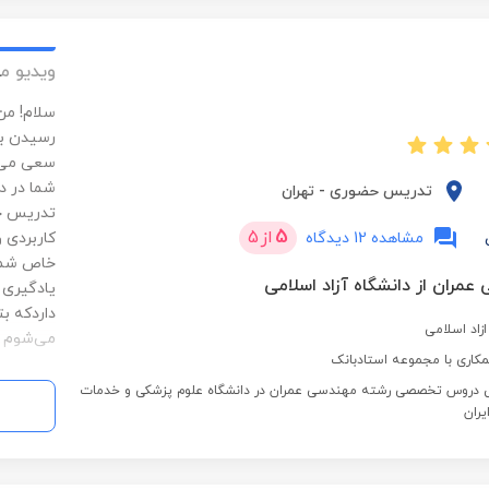
ویدیو م
رسیدن به
سعی می‌ک
شما در در
تدریس حضوری
-
تهران
تدریس خو
5
از
5
مشاهده 12 دیدگاه
کاربردی و
خاص شما 
عمران از دانشگاه آزاد اسلامی
یادگیری 
داردکه ب
زاد اسلامی
می‌شوم ک
کاری با مجموعه استادبانک
س دروس تخصصی رشته مهندسی عمران در دانشگاه علوم پزشکی و خدمات
یران