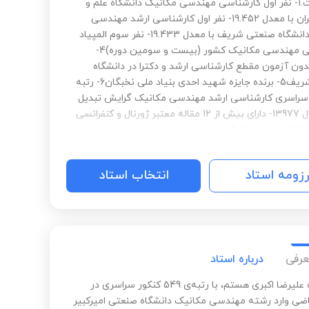
شده است.1- نفر اول کارشناسی مهندسی مکانیک دانشگاه علم و
صنعت ایران با معدل 19.452- نفر اول کارشناسی ارشد مهندسی
مکانیک دانشگاه صنعتی شریف با معدل 19.433- نفر سوم المپیاد
دانشجویی مهندسی مکانیک کشور (بیست و سومین دوره)4-
ون آزمون مقطع کارشناسی ارشد و دکترا در دانشگاه
صنعتی شریف5- برنده جایزه شهید احدی بنیاد ملی نخبگان6- رتبه
ور سراسری کارشناسی ارشد مهندسی مکانیک گرایش تبدیل
انرژی سال 13977- دارای بیش از 12 مقاله معتبر ژورنال و کنفرانسی
انتقال حرارت و انرژی
رزومه استاد
انتخاب استاد
عرفی
درباره استاد
سلامبنده علیرضا اکبری هستم، با رتبه‌ی 549 کنکور سراسری در
ضی وارد رشته مهندسی مکانیک دانشگاه صنعتی امیرکبیر