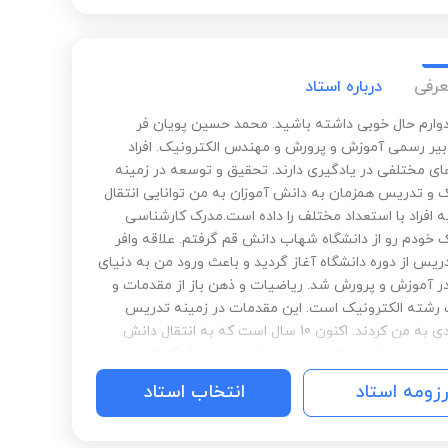
مدارس خاص، مسابقات ریاضی و فیزیک، هوش و استعداد
 ...) جزوات و برررسی سوالات دوره های قبل در دستور کار
دارد.
عرفی
درباره استاد
وارم حال خوبی داشته باشید. محمد حسین پویان فر
یر رسمی آموزش و پرورش و مهندس الکترونیک. افراد
های مختلفی در یادگیری دارند. تحقیق و توسعه در زمینه
ک و تدریس همزمان به دانش آموزان به من توانایی انتقال
ه افراد با استعداد مختلف را داده است.مدرک کارشناسی
ک خودم رو از دانشگاه شهاب دانش قم گرفتم. علاقه وافر
ریس از دوره دانشگاه آغاز گردید و باعث ورود من به دنیای
 آموزش و پرورش شد. ریاضیات و ذهن باز از مقدمات و
رشته الکترونیک است. این مقدمات در زمینه تدریس
کمک زیادی به من کردند. اکنون 10 سال است که به انتقال دانش
تم.به علت تمرکز من بر روی تدریس به شاگردانم و
یری موثر، معمولا روند یادگیری به خوبی پیش میره و
رزومه استاد
انتخاب استاد
راضی هستند.