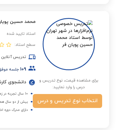
محمد حسین پویان
استاد تایید شده
سطح استاد:
تدریس آنلاین
109
جلسه موفق
برای مشاهده قیمت، نوع تدریس و
درس را وارد نمایید:
10 سال تجربه در زمینه آموزش برنامه نویسی C برای میکروکنترلر
انتخاب نوع تدریس و درس
بیش از دو سال همک
دارای مدرک دوره اخ