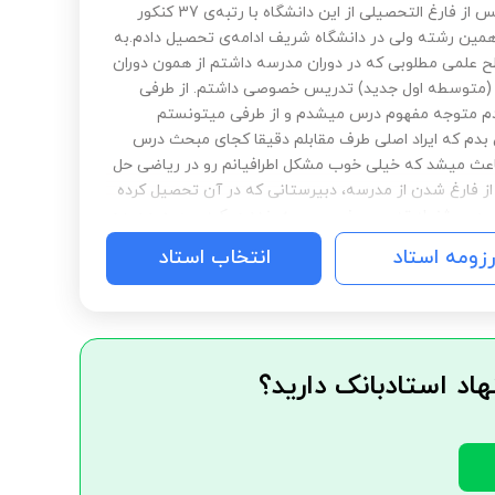
شدم و پس از فارغ التحصیلی از این دانشگاه با رتبه‌ی 37 کنکور
همین رشته ولی در دانشگاه شریف ادامه‌ی تحصیل دادم.به
 علمی مطلوبی که در دوران مدرسه داشتم از همون دوران
 (متوسطه اول جدید) تدریس خصوصی داشتم. از طرفی
 متوجه مفهوم درس میشدم و از طرفی میتونستم
م که ایراد اصلی طرف مقابلم دقیقا کجای مبحث درس
ث میشد که خیلی خوب مشکل اطرافیانم رو در ریاضی حل
ز فارغ شدن از مدرسه، دبیرستانی که در آن تحصیل کرده
ین پیشنهاد تدریس خصوصی به بنده میکرد و چون من هم
یدی به تدریس داشتم، قبول میکردم و حتی سالی به
رزومه استاد
انتخاب استاد
ریس یار درس ریاضی در همون دبیرستان مشغول بودم.الان
رم با قدرت هم توی بحث تدریس ریاضی و حتی مشاوره
یکنم.
هاد استادبانک دارید؟