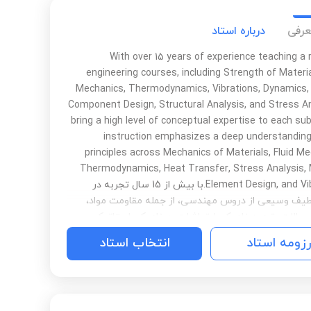
عرفی
درباره استاد
With over 15 years of experience teaching a 
engineering courses, including Strength of Materia
Mechanics, Thermodynamics, Vibrations, Dynamics, 
Component Design, Structural Analysis, and Stress Ana
bring a high level of conceptual expertise to each sub
instruction emphasizes a deep understanding
principles across Mechanics of Materials, Fluid Me
Thermodynamics, Heat Transfer, Stress Analysis,
Element Design, and Vibrations.با بیش از 15 سال تجربه در
ف وسیعی از دروس مهندسی، از جمله مقاومت مواد،
یالات، ترمودینامیک، ارتعاشات، دینامیک، استاتیک،
اء، تجزیه و تحلیل سازه، و تحلیل تنش، سطح بالایی از
رزومه استاد
انتخاب استاد
ومی را برای هر موضوع به ارمغان می‌آورم. . دستورالعمل
ک عمیق اصول اصلی در مکانیک مواد، مکانیک سیالات،
میک، انتقال حرارت، تحلیل تنش، طراحی عناصر ماشین و
تاکید دارد.