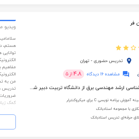
سمپاد و 
تحصیلی و
بنده قرار 
 فر
ویدیو م
سلامامید
هستم، دب
توانایی 
الکترونی
تدریس حضوری
-
تهران
مفاهیم ب
4.8
از
5
مشاهده 16 دیدگاه
الکترونی
من به تد
دانشجوی کارشناسی ارشد مهندسی برق از دانشگاه تربیت دبیر شهید رجایی تهران
تدریس در
ضروریات 
اری با مجموعه استادبانک
مشغول هس
ارتباط گ
لاق حرفه‌ای تدریس استادبانک
شاگردان 