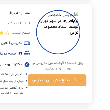
معصومه نراقی
استاد تایید شده
سطح استاد:
تدریس آنلاین
121
جلسه موفق
برای مشاهده قیمت، نوع تدریس و
دکترا مهندسی 
درس را وارد نمایید:
تدریس در دانشگاه ا
انتخاب نوع تدریس و درس
بیش از یک سال هم
دارای گواهی تدری
بهداشتی و درمانی ا