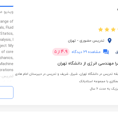
ویدیو م
range of
ls, Fluid
Statics,
lysis, I
تدریس حضوری
-
تهران
ject. My
4.9
از
5
ق
مشاهده 69 دیدگاه
 of core
chanics,
 مهندسی انرژی از دانشگاه تهران
 Machine
تدریس طی
مکاری با مجموعه استادبانک
مکانیک س
طراحی اجز
 به مدت 6 سال
تخصص مفه
من بر در
ترمودینا
ارتعاشات 