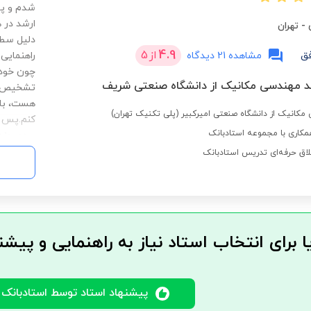
ارشد در 
-
تهران
دلیل سطح
4.9
از
5
ق
مشاهده 21 دیدگاه
راهنمایی
چون خودم
د مهندسی مکانیک از دانشگاه صنعتی شریف
تشخیص بد
هست، باع
کانیک از دانشگاه صنعتی امیرکبیر (پلی تکنیک تهران)
کنم.پس ا
مکاری با مجموعه استادبانک
بودم چند
علاقه شد
لاق حرفه‌ای تدریس استادبانک
عنوان تد
هم که دا
فعالیت م
ا برای انتخاب استاد نیاز به راهنمایی و پیشن
پیشنهاد استاد توسط استادبانک