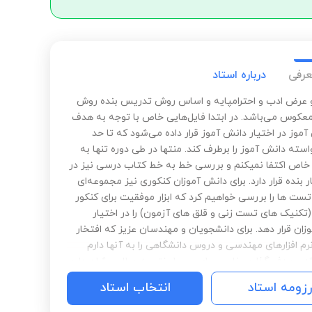
عرفی
درباره استاد
و عرض ادب و احترامپایه و اساس روش تدریس بنده روش
کوس می‌باشد. در ابتدا فایل‌هایی خاص با توجه به هدف
موز در اختیار دانش آموز قرار داده می‌شود که تا حد
سته دانش آموز را برطرف کند. منتها در طی دوره تنها به
 خاص اکتفا نمیکنم و بررسی خط به خط کتاب درسی نیز در
 بنده قرار دارد. برای دانش آموزان کنکوری نیز مجموعه‌ای
تست ها را بررسی خواهیم کرد که ابزار موفقیت برای کنکور
تکنیک های تست زنی و قلق های آزمون) را در اختیار
ان قرار دهد. برای دانشجویان و مهندسان عزیز که افتخار
م افزارهای مهندسی و دروس دانشگاهی را به آنها دارم
ه و هدف گذاری خاصی برای حصول نتیجه مطلوب‌شان دارم
ان مثال عمده این مسیرها به انتشار مقاله معتبر و قبولی
رزومه استاد
انتخاب استاد
 امتیاز ها در دروس‌شان می‌باشد. در نهایت برای آزمون
(المپیادهای سراسری و بین المللی، آزمون های ورودی