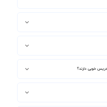
 فعالیت در استادبانک را دریافت میکند.
دریس خوبی دارند؟
فقط اختلاف هزینه آنها با اساتید دیگر به دلیل
د و به سطح مطلوب خود برسید.