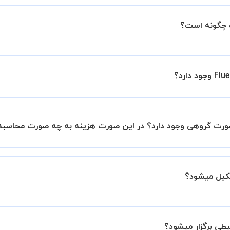
ین اطمینان خاطر را به شما میدهیم که استاد شما پیش از جلسه تمام
با استاد هماهنگ کنید.
به صورت پیش فرض کلاس های نرم‌افزار فلوئنت Fluent خصوصی هستند اما در صورتیکه مایل هست
ه میشود، 20 درصد به هزینه ی کل جلسه اضافه خواهد شد.
 برگزار میشود. در صورتی که چنین امکانی برای شما مقدور نیست،