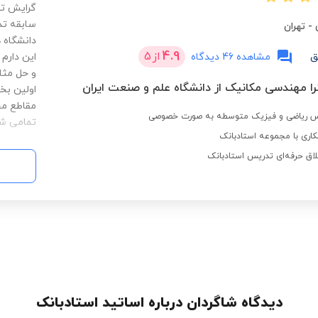
سابقه تد
-
تهران
دانشگاه 
4.9
از
5
ق
مشاهده 46 دیدگاه
این دارم
و حل مثا
ا مهندسی مکانیک از دانشگاه علم و صنعت ایران
اولین بخ
مقاطع مخ
تمامی شا
اری با مجموعه استادبانک
لاق حرفه‌ای تدریس استادبانک
دیدگاه شاگردان درباره اساتید استادبانک