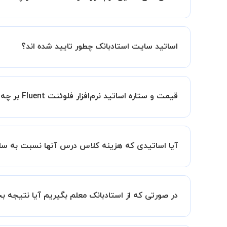
مانند کتابخانه با استاد خود هماهنگی لازم را انجام ده
کلاس ها در دو محیط اسکای روم و یا ادوبی کانکت برگ
اساتید سایت استادبانک چطور تایید شده اند؟
در ابتدا تیم داوری استادبانک نمونه تدریس تمامی ا
در ادامه تیم پشتیبانی استادبانک پس از هر جلسه، 
قیمت و ستاره اساتید نرم‌افزار فلوئنت Fluent بر چه اساس انتخاب شده است؟
قیمت هر جلسه تدریس اساتید نرم‌افزار فلوئنت Fluent بر اساس ستاره آنها در سامانه استادبانک می باشد.
ستاره اساتید به معنای سابقه تدریس آنها در استاد
آیا اساتیدی که هزینه کلاس درس آنها نسبت به سای
بنابراین تمامی اساتید استادبانک (1 ستاره تا VIP) از نظر کیفیت تدریس مورد ارزیابی قرار گرفته و تایید شده اند.
بله قطعا تدریس این اساتید هم با کیفیت است حتی 
سابقه کاری کمتر آنها می باشد.
در صورتی که از استادبانک معلم بگیریم آیا نتیجه 
ما قطعا مدرسین خیلی خوبی را برای شما معرفی می ک