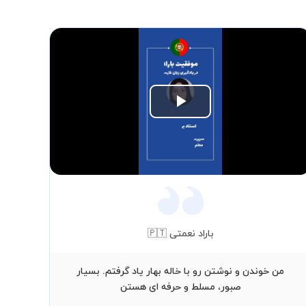
Play
Video
باراد نعمتی 🇵🇹
من خوندن و نوشتن رو با خاله بهار یاد گرفتم. بسیار
من س
صبور، مسلط و حرفه ای هستن
به 