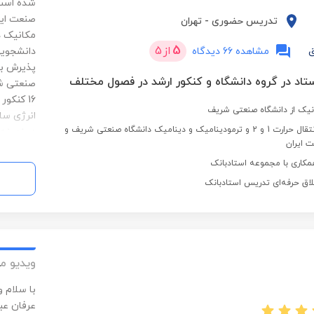
تدریس حضوری
-
تهران
5
از
5
ق
مشاهده 66 دیدگاه
پذیرش بد
16 کنک
نیک از دانشگاه صنعتی شریف
تدریس یار دروس انتقال حرارت 1 و 2 و ترمودینامیک و دینامیک دانشگاه صنعتی شریف و
در زمینه 
ت ایران
مکاری با مجموعه استادبانک
لاق حرفه‌ای تدریس استادبانک
ویدیو م
با سلام 
عرفان عب