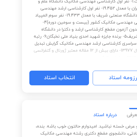
شده است.1- نفر اول کارشناسی مهندسی مکانیک دانشگاه علم و
صنعت ایران با معدل 19.452- نفر اول کارشناسی ارشد مهندسی
مکانیک دانشگاه صنعتی شریف با معدل 19.433- نفر سوم المپیاد
دانشجویی مهندسی مکانیک کشور (بیست و سومین دوره)4-
ون آزمون مقطع کارشناسی ارشد و دکترا در دانشگاه
صنعتی شریف5- برنده جایزه شهید احدی بنیاد ملی نخبگان6- رتبه
ور سراسری کارشناسی ارشد مهندسی مکانیک گرایش تبدیل
انرژی سال 13977- دارای بیش از 12 مقاله معتبر ژورنال و کنفرانسی
انتقال حرارت و انرژی
رزومه استاد
انتخاب استاد
عرفی
درباره استاد
و عرض خسته نباشید. امیدوارم حالتون خوب باشه. بنده،
ادتی، دانشجوی مقطع دکتری رشته مهندسی مکانیک