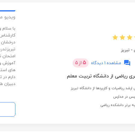
ویدیو م
با سلام 
درخشان و
-
تبریز
امتحان ن
5
از
5
مشاهده 1 دیدگاه
های استخ
ری ریاضی از دانشگاه تربیت معلم
دارم در 
دبیران ط
رشد ریاضیات و کاربردها از دانشگاه تبریز
ه برتر دانشکده ریاضی