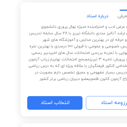
عرفی
درباره استاد
و عرض ادب و احترامبنده منیژه نهال پروری دانشجوی
کارشناس ارشد آنالیز عددی دانشگاه تبریز با 28 سال سابقه تدریس
 حرفه ای در بهترین مدارس و آموزشگاه های شهر
تبریزتدریس خصوصی و عمومی با قبولی 100 درصدی با بهترین نمره
هایی با تجربه بررسی امتحانات سال های اخیردبیر رسمی
آموزش و پرورش ناحیه 3 تبریزمصحح امتحانات نهاییارزیاب آزمون
دامی کنکور فرهنگیان با علاقه ویژه ای که به درس ریاضی
تدریس بسیار مفهومی و عمیق تخصص دارم عضویت در
راح آزمون کانون قلمچیعضو دبیران ریاضی برتر کشور
رزومه استاد
انتخاب استاد