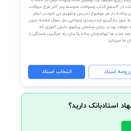
پایه ریزی میشود وبا توضیح ساده وکوتاه درس در ادامه با
حل تمرینات در 3سطح کتاب وسوالات متوسط ودر آخر طرح سوالات
 ونکته دار هر موضوع تدریس وتفهیم می شود.در تمام
ط عبور یادگیری صددرصدی وتوانایی حل سوال مشابه بدون
 خواهد بود.در پایان چشمان پرشوق دانش آموزی که
 بعد مدت ها ابهام،چنان ساده وآسان یاد میگیرد، خستگی را
ن ما میزداید.
رزومه استاد
انتخاب استاد
هاد استادبانک دارید؟