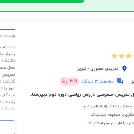
ویدیو م
با سلام 
بسیار عل
دانشگاه 
فعال هست
تدریس حضوری
-
تبریز
تدریس نق
4.9
از
5
ق
مشاهده 16 دیدگاه
گذرانده 
اموز یا 
بیش از 17 سال تدریس خصوصی دروس ریاضی دوره دوم دبیرستان در موسسات غیر دولتی و عضو هیات علمی دانشگاه ازاد
ماندگار 
رشته های
بردها از دانشگاه آزاد اسلامی تبریز
کاری با مجموعه استادبانک
محاسبات 
احتمالات 
لاق حرفه‌ای تدریس استادبانک