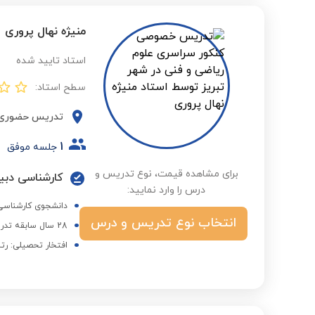
منیژه نهال پروری
استاد تایید شده
سطح استاد:
تدریس حضوری
1
جلسه موفق
برای مشاهده قیمت، نوع تدریس و
کارشناسی دبی
درس را وارد نمایید:
دانشجوی کارشناسی ا
انتخاب نوع تدریس و درس
28 سال سابقه تدریس در مدارس
افتخار تحصیلی: رتب