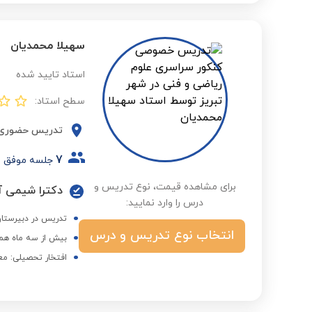
سهیلا محمدیان
استاد تایید شده
سطح استاد:
تدریس حضوری
7
جلسه موفق
برای مشاهده قیمت، نوع تدریس و
دکترا شیمی آل
درس را وارد نمایید:
تدریس در دبیرستان
انتخاب نوع تدریس و درس
بیش از سه ماه همک
افتخار تحصیلی: مع