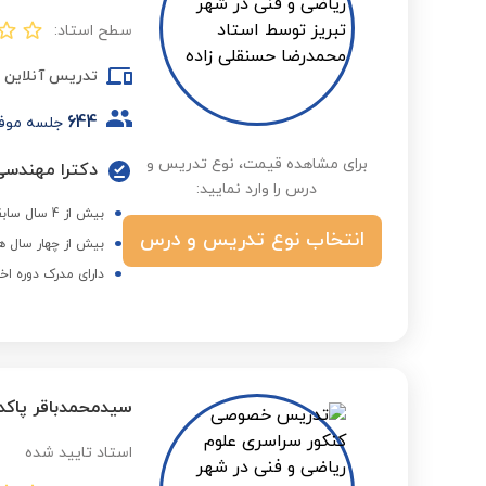
سطح استاد:
تدریس آنلاین
644
جلسه موف
برای مشاهده قیمت، نوع تدریس و
دکترا مهندسی 
درس را وارد نمایید:
بیش از 4 سال سابقه تدریس خصوصی
انتخاب نوع تدریس و درس
بیش از چهار سال ه
دارای مدرک دوره اخ
سیدمحمدباقر پاکد
استاد تایید شده