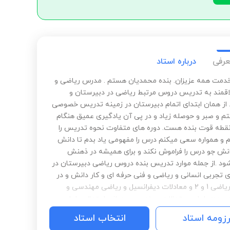
عرفی
درباره استاد
خدمت همه عزیزان. بنده محمدیان هستم . مدرس ریاضی و
اقمند به تدریس دروس مرتبط ریاضی در دبیرستان و
. از همان ابتدای اتمام دبیرستان در زمینه تدریس خصوصی
م و صبر و حوصله زیاد و در پی آن یادگیری عمیق هنگام
طه قوت بنده هست. دوره های متفاوت نحوه تدریس را
ام و همواره سعی میکنم درس را مفهومی یاد بدم تا دانش
دانش جو درس را فراموش نکند و برای همیشه در ذهنش
شود .از جمله موارد تدریس بنده دروس ریاضی دبیرستان در
 تجربی انسانی و ریاضی و فنی حرفه ای و کار دانش و در
دانشگاه ریاضی 1 و 2 و معادلات دیفرانسیل و ریاضی مهندسی و
عددی امار و حتمالات مهندسی و مبانی احتمال و امار و
کاربردی و....می باشد
رزومه استاد
انتخاب استاد