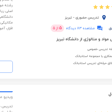
رشته موا
اصلی ریا
دانشگاهی
تدریس حضوری
-
تبریز
مکانیکی 
5
از
5
ق
مشاهده 83 دیدگاه
افزار، آم
مواد و متالوژی از دانشگاه تبریز
مکاری با مجموعه استادبانک
لاق حرفه‌ای تدریس استادبانک
ل
ویدیو م
تدریس بن