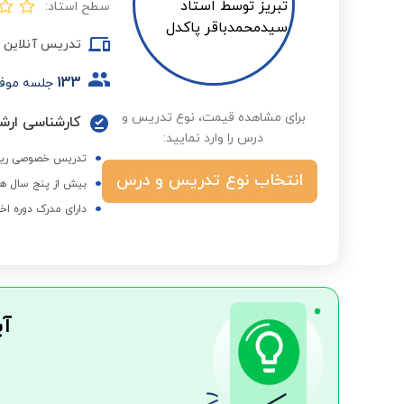
سطح استاد:
تدریس آنلاین
133
جلسه موف
برای مشاهده قیمت، نوع تدریس و
کارشناسی ارشد
درس را وارد نمایید:
تدریس خصوصی ریاضیا
انتخاب نوع تدریس و درس
بیش از پنج سال هم
دارای مدرک دوره اخ
آی