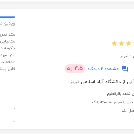
ویدیو م
متد تدری
مثالهایی
چگونه در
هم بفهمن
-
تبریز
هدفمند،
4.5
از
5
مشاهده 2 دیدگاه
قابل پیش
ی از دانشگاه آزاد اسلامی تبریز
 شاهد باقرالعلوم
اری با مجموعه استادبانک
دل الف