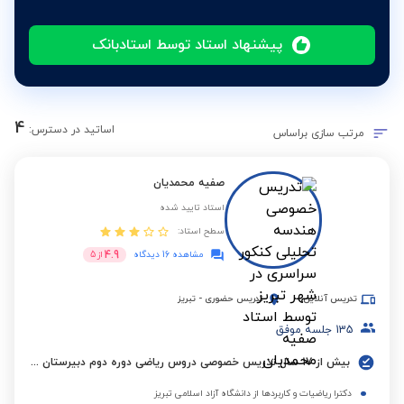
پیشنهاد استاد توسط استادبانک
4
اساتید در دسترس:
مرتب سازی براساس
صفیه محمدیان
استاد تایید شده
سطح استاد:
4.9
مشاهده 16 دیدگاه
از
5
تدریس آنلاین
تدریس حضوری
-
تبریز
135
جلسه موفق
بیش از 17 سال تدریس خصوصی دروس ریاضی دوره دوم دبیرستان در موسسات غیر دولتی و عضو هیات علمی دانشگاه ازاد
دکترا ریاضیات و کاربردها از دانشگاه آزاد اسلامی تبریز