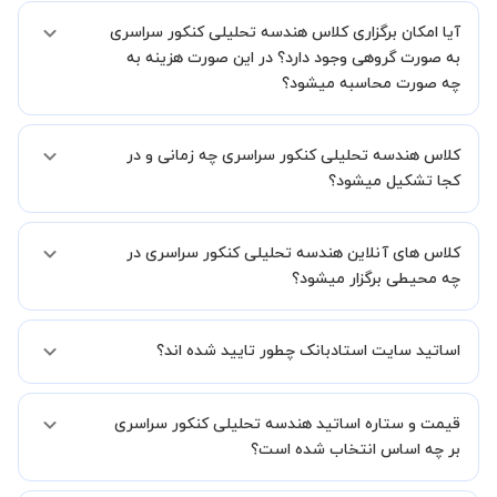
بله، فقط این موضوع را بایستی قبل از برگزاری کلاس با استاد هماهنگ
آیا امکان برگزاری کلاس هندسه تحلیلی کنکور سراسری
کنید.
به صورت گروهی وجود دارد؟ در این صورت هزینه به
چه صورت محاسبه میشود؟
به صورت پیش فرض کلاس های هندسه تحلیلی کنکور سراسری خصوصی
کلاس هندسه تحلیلی کنکور سراسری چه زمانی و در
هستند اما در صورتیکه مایل هستید کلاس ها را در کنار دوستان و یا
آشنایان خود به صورت گروهی برگزار کنید، این امکان وجود دارد. در این
کجا تشکیل میشود؟
حالت، به ازای هر یک نفری که به کلاس اضافه میشود، 20 درصد به هزینه
ی کل جلسه اضافه خواهد شد.
زمان برگزاری کلاس های هندسه تحلیلی کنکور سراسری به صورت توافقی
کلاس های آنلاین هندسه تحلیلی کنکور سراسری در
بین شما و استاد تعیین خواهد شد.
همچنین کلاس های خصوصی به طور کلی در منزل شاگرد برگزار میشود. در
چه محیطی برگزار میشود؟
صورتی که چنین امکانی برای شما مقدور نیست، می توانید جهت برگزاری
کلاس در یک مکان عمومی مانند کتابخانه با استاد خود هماهنگی لازم را
کلاس ها در دو محیط اسکای روم و یا ادوبی کانکت برگزار میشود.
انجام دهید.
اساتید سایت استادبانک چطور تایید شده اند؟
در ابتدا تیم داوری استادبانک نمونه تدریس تمامی اساتید را بررسی میکند.
قیمت و ستاره اساتید هندسه تحلیلی کنکور سراسری
در صورت رضایت از شیوه تدریس، استاد مجوز فعالیت در استادبانک را
دریافت میکند.
بر چه اساس انتخاب شده است؟
در ادامه تیم پشتیبانی استادبانک پس از هر جلسه، عملکرد استاد را بر
اساس رضایت شاگرد بررسی میکند.