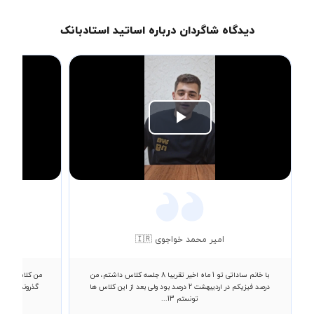
دیدگاه شاگردان درباره اساتید استادبانک
Play
Video
امیر محمد خواجوی 🇮🇷
با خانم ساداتی تو 1 ماه اخیر تقریبا 8 جلسه کلاس داشتم، من
من کلاس های ف
درصد فیزیکم در اردیبهشت 2 درصد بود ولی بعد از این کلاس ها
گذروندم تا بر
تونستم 13...