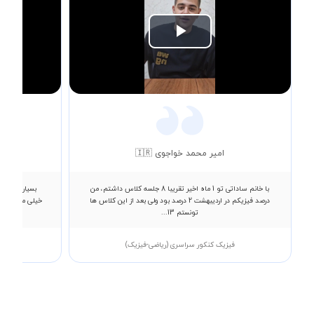
Play
Video
🇷
امیر محمد خواجوی 🇮🇷
 کیفیت تدریس
با خانم ساداتی تو 1 ماه اخیر تقریبا 8 جلسه کلاس داشتم، من
 یکسال و نیمی
درصد فیزیکم در اردیبهشت 2 درصد بود ولی بعد از این کلاس ها
تونستم 13...
)
فیزیک کنکور سراسری (ریاضی-فیزیک)