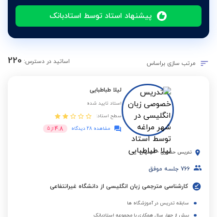
پیشنهاد استاد توسط استادبانک
220
اساتید در دسترس:
مرتب سازی براساس
لیلا طباطبایی
استاد تایید شده
سطح استاد:
4.8
مشاهده 28 دیدگاه
از
5
تدریس حضوری
-
اصفهان
766
جلسه موفق
کارشناسی مترجمی زبان انگلیسی از دانشگاه غیرانتفاعی
سابقه تدریس در آموزشگاه ها
بیش از چهار سال همکاری با مجموعه استادبانک