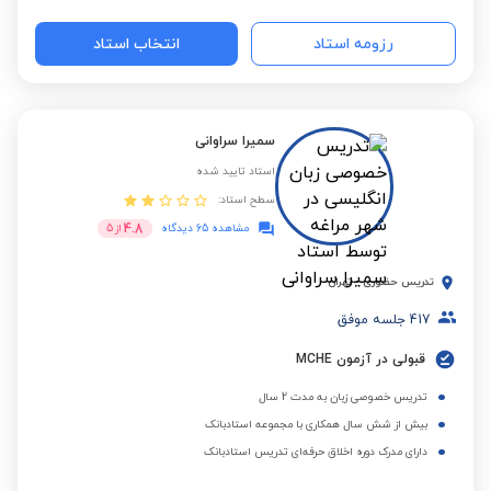
رزومه استاد
انتخاب استاد
سمیرا سراوانی
استاد تایید شده
سطح استاد:
4.8
مشاهده 65 دیدگاه
از
5
تدریس حضوری
-
تهران
417
جلسه موفق
قبولی در آزمون MCHE
تدریس خصوصی زبان به مدت 2 سال
بیش از شش سال همکاری با مجموعه استادبانک
دارای مدرک دوره اخلاق حرفه‌ای تدریس استادبانک