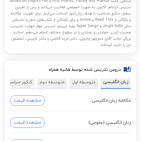
منابعی مانند First Friends، Family and Friends و American English File
تدریس کرده‌ام. اکنون به صورت خصوصی فعالیت می‌کنم و پس از تعیین
سطح، منابع متناسب با هدف زبان‌آموز انتخاب می‌کنم. برای تقویت مکالمه
و واژگان از Read This و Active و برای کودکان از کتاب‌های شعر و داستانی
مثل Jingle Bells و Super Songs بهره می‌برم. تدریس چهار مهارت شنیدن،
صحبت کردن، خواندن و نوشتن را در سطوح مختلف انجام می‌دهم. اساتید
بزرگی مانند آقای منوچهر چایچی، دکتر فرید قائمی و دکتر لاچینی، تخصص
من را تایید کرده‌اند.
دروس تدریس شده توسط هانیه همراه
زبان انگلیسی
متوسطه اول
متوسطه دوم
کنکور سراسری
مکالمه زبان انگلیسی
مشاهده قیمت
زبان انگلیسی (عمومی)
مشاهده قیمت