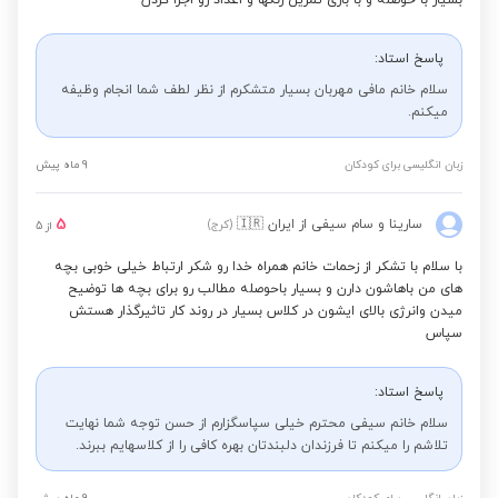
بسیار با حوصله و با بازی تمرین رنگها و اعداد رو اجرا کردن
پاسخ استاد:
سلام خانم مافی مهربان بسیار متشکرم از نظر لطف شما انجام وظیفه
میکنم.
زبان انگلیسی برای کودکان
9 ماه پیش
5
سارینا و سام سیفی
از ایران
🇮🇷
(کرج)
از
5
با سلام با تشکر از زحمات خانم همراه خدا رو شکر ارتباط خیلی خوبی بچه
های من باهاشون دارن و بسیار باحوصله مطالب رو برای بچه ها توضیح
میدن وانرژی بالای ایشون در کلاس بسیار در روند کار تاثیرگذار هستش
سپاس
پاسخ استاد:
سلام خانم سیفی محترم خیلی سپاسگزارم از حسن توجه شما نهایت
تلاشم را میکنم تا فرزندان دلبندتان بهره کافی را از کلاسهایم ببرند.