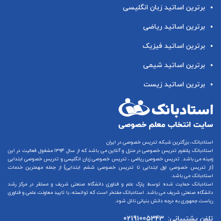
برترین اساتید زبان انگلیسی
برترین اساتید ریاضی
برترین اساتید فیزیک
برترین اساتید شیمی
برترین اساتید زیست
استادبانک، بزرگترین شبکه تدریس خصوصی در ایران
استادبانک پلتفرم
تدریس خصوصی در منزل و آنلاین
می باشد که از سال ۱۳۹۴ مشغول فعالیت در این
زمینه می باشد.
تدریس خصوصی ریاضی
،
تدریس خصوصی زبان انگلیسی
و
تدریس خصوصی ابتدایی
(از
تدریس خصوصی اول ابتدایی
تا
تدریس خصوصی ششم ابتدایی
) از جمله مهمترین خدمات
استادبانک می باشد.
استادبانک حمایت شده توسط پارک علم و فناوری دانشگاه صنعتی شریف و مستقر در مرکز رشد
دانشگاه صنعتی شریف می باشد. استادبانک مفتخر است که توانسته، با تایید معاونت علمی و فناوری
ریاست جمهوری به درجه دانش بنیانی نائل شود.
تلفن پشتیبانی:
02191005343