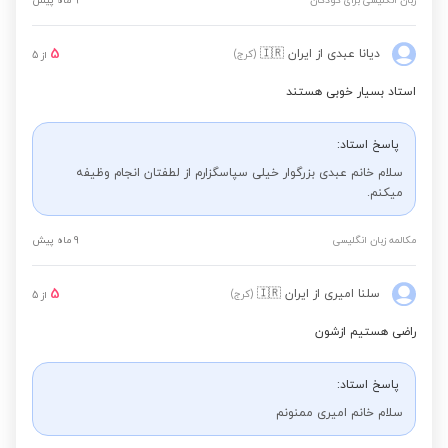
زبان انگلیسی برای کودکان
9 ماه پیش
5
دیانا عبدی
از ایران
🇮🇷
(کرج)
از
5
استاد بسیار خوبی هستند
پاسخ استاد:
سلام خانم عبدی بزرگوار خیلی سپاسگزارم از لطفتان انجام وظیفه
میکنم.
مکالمه زبان انگلیسی
9 ماه پیش
5
سلنا امیری
از ایران
🇮🇷
(کرج)
از
5
راضی هستیم ازشون
پاسخ استاد:
سلام خانم امیری ممنونم