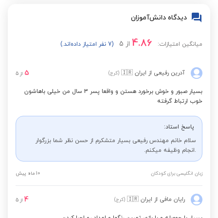
دیدگاه دانش‌آموزان
4.86
از
5
میانگین امتیازات:
(7 نفر امتیاز داده‌اند.)
5
آدرین رفیعی
از ایران
🇮🇷
(کرج)
از
5
بسیار صبور و خوش برخورد هستن و واقعا پسر 3 سال من خیلی باهاشون
خوب ارتباط گرفته
پاسخ استاد:
سلام خانم مهندس رفیعی بسیار متشکرم از حسن نظر شما بزرگوار
.انجام وظیفه میکنم.
زبان انگلیسی برای کودکان
10 ماه پیش
4
رایان مافی
از ایران
🇮🇷
(کرج)
از
5