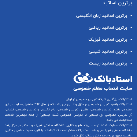
برترین اساتید
برترین اساتید زبان انگلیسی
برترین اساتید ریاضی
برترین اساتید فیزیک
برترین اساتید شیمی
برترین اساتید زیست
استادبانک، بزرگترین شبکه تدریس خصوصی در ایران
استادبانک پلتفرم
تدریس خصوصی در منزل و آنلاین
می باشد که از سال ۱۳۹۴ مشغول فعالیت در این
زمینه می باشد.
تدریس خصوصی ریاضی
،
تدریس خصوصی زبان انگلیسی
و
تدریس خصوصی ابتدایی
(از
تدریس خصوصی اول ابتدایی
تا
تدریس خصوصی ششم ابتدایی
) از جمله مهمترین خدمات
استادبانک می باشد.
استادبانک حمایت شده توسط پارک علم و فناوری دانشگاه صنعتی شریف و مستقر در مرکز رشد
دانشگاه صنعتی شریف می باشد. استادبانک مفتخر است که توانسته، با تایید معاونت علمی و فناوری
ریاست جمهوری به درجه دانش بنیانی نائل شود.