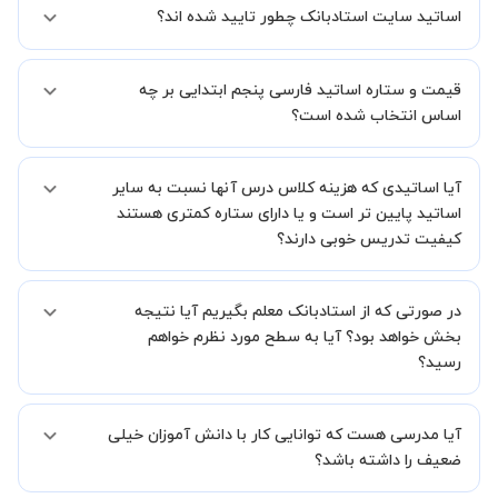
انجام دهید.
اساتید سایت استادبانک چطور تایید شده اند؟
در ابتدا تیم داوری استادبانک نمونه تدریس تمامی اساتید را بررسی میکند.
قیمت و ستاره اساتید فارسی پنجم ابتدایی بر چه
در صورت رضایت از شیوه تدریس، استاد مجوز فعالیت در استادبانک را
دریافت میکند.
اساس انتخاب شده است؟
در ادامه تیم پشتیبانی استادبانک پس از هر جلسه، عملکرد استاد را بر
اساس رضایت شاگرد بررسی میکند.
قیمت هر جلسه تدریس اساتید فارسی پنجم ابتدایی بر اساس ستاره آنها
آیا اساتیدی که هزینه کلاس درس آنها نسبت به سایر
در سامانه استادبانک می باشد.
ستاره اساتید به معنای سابقه تدریس آنها در استادبانک است.
اساتید پایین تر است و یا دارای ستاره کمتری هستند
بنابراین تمامی اساتید استادبانک (1 ستاره تا VIP) از نظر کیفیت تدریس
کیفیت تدریس خوبی دارند؟
مورد ارزیابی قرار گرفته و تایید شده اند.
بله قطعا تدریس این اساتید هم با کیفیت است حتی این موضوع در بخش
در صورتی که از استادبانک معلم بگیریم آیا نتیجه
نظرات ثبت شده شاگردان آنها نیز مشهود است، فقط اختلاف هزینه آنها با
اساتید دیگر به دلیل سابقه کاری کمتر آنها می باشد.
بخش خواهد بود؟ آیا به سطح مورد نظرم خواهم
رسید؟
ما قطعا مدرسین خیلی خوبی را برای شما معرفی می کنیم تا در کنار تلاش
آیا مدرسی هست که توانایی کار با دانش آموزان خیلی
شما این اتفاق بیفتد و کلاس نتیجه بخش باشد و به سطح مطلوب خود
برسید.
ضعیف را داشته باشد؟