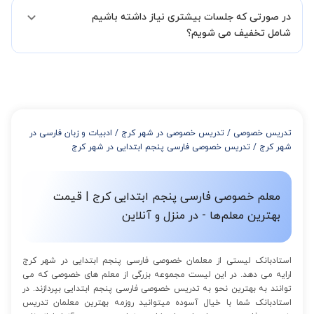
البته تعداد جلسات دست خود شما است ولی اگر تمایل داشته باشید که
02191005343 نیز ثبت کنید.
در صورتی که جلسات بیشتری نیاز داشته باشیم
مدرس مشخص کند ابتدا باید جلسه اول کلاس درس شما با مدرس برگزار
شود تا با توجه به سطح شما و خواسته شما مدرس اعلام کنند که تقریبا
شامل تخفیف می شویم؟
چند جلسه کلاس نیاز هست.
در صورتی که تمایل داشته باشید بیشتر از 3 جلسه کلاس داشته باشید
میتوانید با خرید بسته قبل از برگزاری جلسات از تخفیفات مجموعه
استفاده کنید که این تخفیف به اینصورت است:
از 4 تا 7 جلسه: 3% تخفیف
از 8 تا 11 جلسه: 5% تخفیف
تدریس خصوصی
/
تدریس خصوصی در شهر کرج
/
ادبیات و زبان فارسی در
از 12 تا 15 جلسه: 7% تخفیف
شهر کرج
/
تدریس خصوصی فارسی پنجم ابتدایی در شهر کرج
از 16 تا 100 جلسه: 9% تخفیف
معلم خصوصی فارسی پنجم ابتدایی کرج | قیمت
بهترین معلم‌ها - در منزل و آنلاین
استادبانک لیستی از معلمان خصوصی فارسی پنجم ابتدایی در شهر کرج
ارایه می دهد. در این لیست مجموعه بزرگی از معلم های خصوصی که می
توانند به بهترین نحو به تدریس خصوصی فارسی پنجم ابتدایی بپردازند. در
استادبانک شما با خیال آسوده میتوانید روزمه بهترین معلمان تدریس