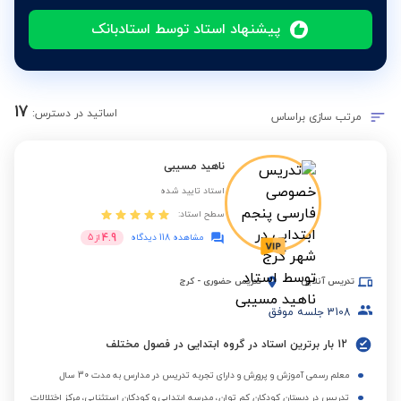
پیشنهاد استاد توسط استادبانک
17
اساتید در دسترس:
مرتب سازی براساس
ناهید مسیبی
استاد تایید شده
سطح استاد:
4.9
مشاهده 118 دیدگاه
از
5
تدریس آنلاین
تدریس حضوری
-
کرج
3108
جلسه موفق
12 بار برترین استاد در گروه ابتدایی در فصول مختلف
معلم رسمی آموزش و پرورش و دارای تجربه تدریس در مدارس به مدت 30 سال
تدریس در دبستان کودکان کم توان، مدرسه ابتدایی و کودکان استثنایی، مرکز اختلالات