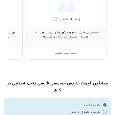
زینب اسماعیلی 🇮🇷
استاد بسیار دقیق ، مسئولیت پذیر، روش تدریس اصولی، و با
من دو جلسه بر
حوصله ای هستند ، سپاسگزارم از لطف شما
استاد توا
ریاضی چهارم ابتدایی
میانگین قیمت تدریس خصوصی فارسی پنجم ابتدایی در
کرج
تدریس آنلاین
تدریس حضوری در منزل