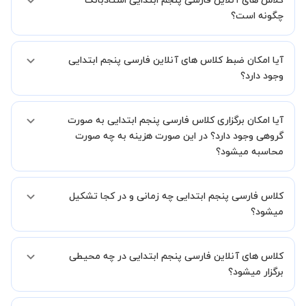
کلاس های آنلاین فارسی پنجم ابتدایی استادبانک
چگونه است؟
اگر تاکنون تجربه برگزاری کلاس آنلاین نداشته اید این اطمینان خاطر را به
آیا امکان ضبط کلاس های آنلاین فارسی پنجم ابتدایی
شما میدهیم که استاد شما پیش از جلسه تمامی موارد لازم برای برگزاری
یک کلاس آنلاین با کیفیت و مفید را به شما توضیح خواهند داد.
وجود دارد؟
بله، فقط این موضوع را بایستی قبل از برگزاری کلاس با استاد هماهنگ
آیا امکان برگزاری کلاس فارسی پنجم ابتدایی به صورت
کنید.
گروهی وجود دارد؟ در این صورت هزینه به چه صورت
محاسبه میشود؟
به صورت پیش فرض کلاس های فارسی پنجم ابتدایی خصوصی هستند اما
کلاس فارسی پنجم ابتدایی چه زمانی و در کجا تشکیل
در صورتیکه مایل هستید کلاس ها را در کنار دوستان و یا آشنایان خود به
صورت گروهی برگزار کنید، این امکان وجود دارد. در این حالت، به ازای هر
میشود؟
یک نفری که به کلاس اضافه میشود، 20 درصد به هزینه ی کل جلسه
اضافه خواهد شد.
زمان برگزاری کلاس های فارسی پنجم ابتدایی به صورت توافقی بین شما و
کلاس های آنلاین فارسی پنجم ابتدایی در چه محیطی
استاد تعیین خواهد شد.
همچنین کلاس های خصوصی به طور کلی در منزل شاگرد برگزار میشود. در
برگزار میشود؟
صورتی که چنین امکانی برای شما مقدور نیست، می توانید جهت برگزاری
کلاس در یک مکان عمومی مانند کتابخانه با استاد خود هماهنگی لازم را
کلاس ها در دو محیط اسکای روم و یا ادوبی کانکت برگزار میشود.