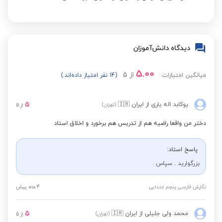
دیدگاه دانش‌آموزان
5.00
از
5
میانگین امتیازات:
(14 نفر امتیاز داده‌اند.)
5
یوکابد اله یاری
از ایران
🇮🇷
(تهران)
از
5
دختر من واقعا راضیه هم از تدریس هم برخورد و اخلاق استاد
پاسخ استاد:
بزرگوارید . سپاس .
نگارش فارسی پنجم ابتدایی
4 ماه پیش
5
محمد ولی جلیلی
از ایران
🇮🇷
(تهران)
از
5