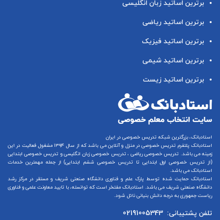
برترین اساتید زبان انگلیسی
برترین اساتید ریاضی
برترین اساتید فیزیک
برترین اساتید شیمی
برترین اساتید زیست
استادبانک، بزرگترین شبکه تدریس خصوصی در ایران
استادبانک پلتفرم
تدریس خصوصی در منزل و آنلاین
می باشد که از سال ۱۳۹۴ مشغول فعالیت در این
زمینه می باشد.
تدریس خصوصی ریاضی
،
تدریس خصوصی زبان انگلیسی
و
تدریس خصوصی ابتدایی
(از
تدریس خصوصی اول ابتدایی
تا
تدریس خصوصی ششم ابتدایی
) از جمله مهمترین خدمات
استادبانک می باشد.
استادبانک حمایت شده توسط پارک علم و فناوری دانشگاه صنعتی شریف و مستقر در مرکز رشد
دانشگاه صنعتی شریف می باشد. استادبانک مفتخر است که توانسته، با تایید معاونت علمی و فناوری
ریاست جمهوری به درجه دانش بنیانی نائل شود.
تلفن پشتیبانی:
02191005343