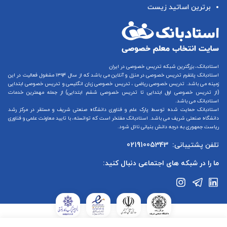
برترین اساتید زیست
استادبانک، بزرگترین شبکه تدریس خصوصی در ایران
استادبانک پلتفرم
تدریس خصوصی در منزل و آنلاین
می باشد که از سال ۱۳۹۴ مشغول فعالیت در این
زمینه می باشد.
تدریس خصوصی ریاضی
،
تدریس خصوصی زبان انگلیسی
و
تدریس خصوصی ابتدایی
(از
تدریس خصوصی اول ابتدایی
تا
تدریس خصوصی ششم ابتدایی
) از جمله مهمترین خدمات
استادبانک می باشد.
استادبانک حمایت شده توسط پارک علم و فناوری دانشگاه صنعتی شریف و مستقر در مرکز رشد
دانشگاه صنعتی شریف می باشد. استادبانک مفتخر است که توانسته، با تایید معاونت علمی و فناوری
ریاست جمهوری به درجه دانش بنیانی نائل شود.
تلفن پشتیبانی:
02191005343
ما را در شبکه های اجتماعی دنبال کنید: