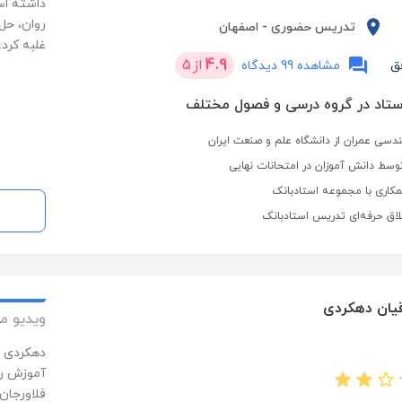
داشته اس
روان، حل
تدریس حضوری
-
اصفهان
غلبه کرد.
4.9
از
5
ق
مشاهده 99 دیدگاه
دسی عمران از دانشگاه علم و صنعت ایران
سط دانش آموزان در امتحانات نهایی
کاری با مجموعه استادبانک
لاق حرفه‌ای تدریس استادبانک
یان دهکردی
ویدیو م
آموزش ری
فلاورجان