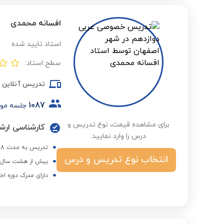
افسانه محمدی
استاد تایید شده
سطح استاد:
تدریس آنلاین
1087
جلسه مو
برای مشاهده قیمت، نوع تدریس و
کارشناسی ارشد
درس را وارد نمایید:
تدریس به مدت 8 سال در دبیرستان های کوثردانش، سنجش، نورحکمت، مهراندخت و مهرآذین
انتخاب نوع تدریس و درس
بیش از هشت سال ه
دارای مدرک دوره اخ