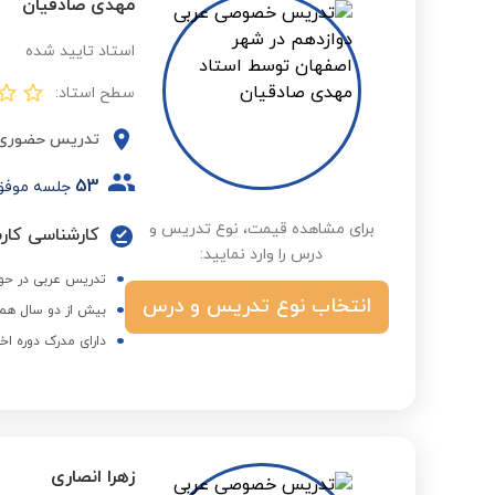
مهدی صادقیان
استاد تایید شده
سطح استاد:
تدریس حضوری
53
جلسه موفق
برای مشاهده قیمت، نوع تدریس و
کارشناسی کار
درس را وارد نمایید:
تدریس عربی در حوزه ع
انتخاب نوع تدریس و درس
بیش از دو سال همک
دارای مدرک دوره اخ
زهرا انصاری