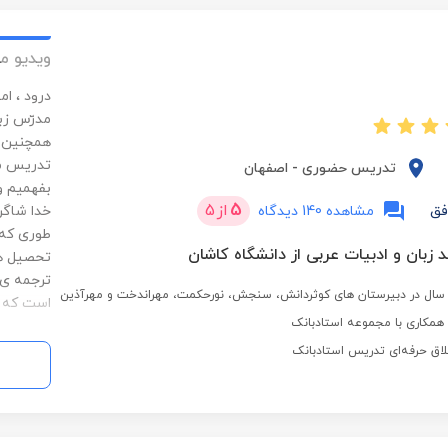
ویدیو م
درود ، ا
مدرّس زب
همچنین م
تدریس می
تدریس حضوری
-
اصفهان
بفهمیم و
5
از
5
فق
مشاهده 140 دیدگاه
خدا شاگرد
طوری که 
 زبان و ادبیات عربی از دانشگاه کاشان
تحصیل هس
ترجمه ی 
است که د
مکاری با مجموعه استادبانک
لاق حرفه‌ای تدریس استادبانک