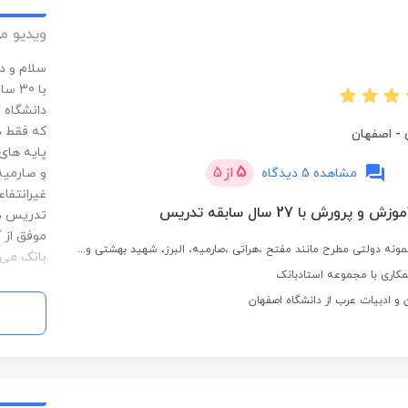
ویدیو م
سلام و د
با 0
دانشگاه 
که فقط د
-
اصفهان
پایه های
5
از
5
مشاهده 5 دیدگاه
و صارمیه
غیرانتفاع
رورش با 27 سال سابقه تدریس
تدریس دا
موفق از 
ونه دولتی مطرح مانند مفتح ،هراتی ،صارمیه، البرز، شهید بهشتی و...
بانک می 
کاری با مجموعه استادبانک
 و ادبیات عرب از دانشگاه اصفهان