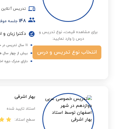
تدریس آنلاین
148
جلسه موف
برای مشاهده قیمت، نوع تدریس و
دکترا زبان و 
درس را وارد نمایید:
11 سال تدریس در حوزه ادبیات و هنر در دوره‌های فراگیر پیام نور
انتخاب نوع تدریس و درس
بیش از چهار سال ه
دارای مدرک دوره اخ
بهار اشرفی
استاد تایید شده
سطح استاد: