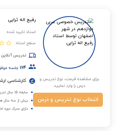
رفیع اله ثرایی
استاد تایید شده
سطح استاد:
تدریس آنلاین
164
جلسه موف
برای مشاهده قیمت، نوع تدریس و
درس را وارد نمایید:
سابقه 15 سال تدریس ادبیات عرب و معارف اسلامی در حوزه و دانشگاه
انتخاب نوع تدریس و درس
بیش از سه سال هم
دارای مدرک دوره اخ