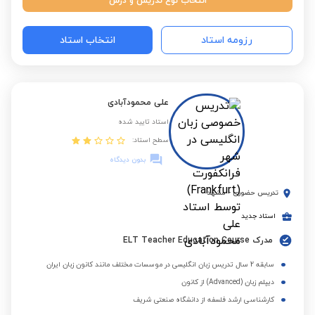
انتخاب نوع تدریس و درس
رزومه استاد
انتخاب استاد
علی محمودآبادی
استاد تایید شده
سطح استاد:
بدون دیدگاه
تدریس حضوری
-
مشهد
استاد جدید
مدرک ELT Teacher Education Course
سابقه 2 سال تدریس زبان انگلیسی در موسسات مختلف مانند کانون زبان ایران
دیپلم زبان (Advanced) از کانون
کارشناسی ارشد فلسفه از دانشگاه صنعتی شریف