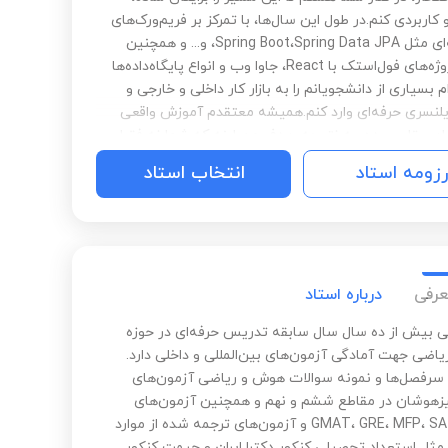
کاربردی کنم.در طول این سال‌ها، با تمرکز بر فریم‌ورک‌های
پیشرفته‌ای مثل Spring Boot،Spring Data JPA، و... و همچنین
طراحی پروژه‌های فول‌استک با React، جاوا وب و انواع پایگاه‌داده‌ها
م بسیاری از دانشجویانم را به بازار کار داخلی و خارجی و
لنسری حرفه‌ای وارد کنم.همیشه معتقدم آموزش واقعی
اهی تا رسیدن به نتیجه. هدف من اینه که شما نه فقط
یسی یاد بگیرید، بلکه بتونید با تسلط کامل وارد بازار کار
رزومه استاد
انتخاب استاد
تخدام شوید یا پروژه‌های واقعی بگیرید.من در این مسیر
 هستم تا با آموزش منظم، پروژه‌محور و سطح‌بندی‌شده، در
 استقلال کاری برسید و به شغلی موفق در دنیای تکنولوژی
 کنید.*تدریس به زبان ساده و قابل فهم با توجه به سطح
هر دانشجو*
عرفی
درباره استاد
نی بیش از ده سال سال سابقه تدریس حرفه‌ای در حوزه
اضی جهت آمادگی آزمون‌های بین‌المللی و داخلی دارد.
 سرفصل‌ها و نمونه سوالات هوش و ریاضی آزمون‌های
زهوشان در مقاطع ششم و نهم و همچنین آزمون‌های
GMAT، GRE، MFP، SAT، iMAT و آزمون‌های ترجمه شده از موارد
مثل استعداد تحصیلی کنکور دکترا ایران و جیمت کنکور