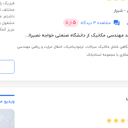
فیزیک را
مختلف تد
-
شیراز
داشتم. ض
5
از
5
مشاهده 3 دیدگاه
مشغول بو
عزیز کمک
کارشناسی ارشد مهندسی مکانیک از دانشگاه صنعتی خواجه نصیرالدین طوسی
اهی شامل مکانیک سیالات، ترمودینامیک، انتقال حرارت و ریاضی مهندسی
کاری با مجموعه استادبانک
ویدیو م