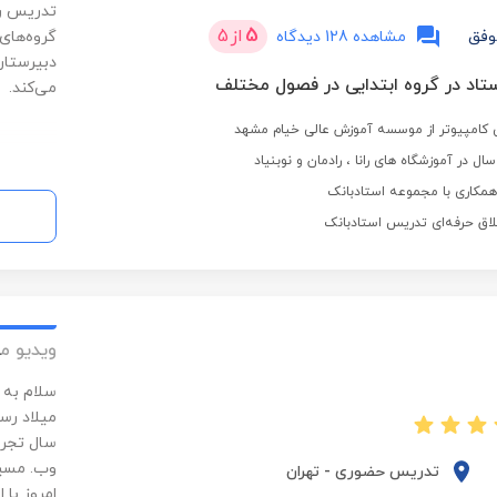
تدریس را
5
از
5
وفق
مشاهده 128 دیدگاه
گروه‌های
دبیرستان
می‌کند.
کامپیوتر از موسسه آموزش عالی خیام مشهد
کاری با مجموعه استادبانک
لاق حرفه‌ای تدریس استادبانک
ویدیو م
سلام به 
وب. مسیر
تدریس حضوری
-
تهران
امروز با 