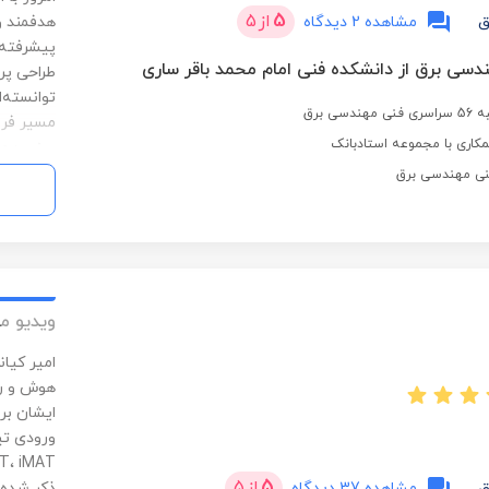
5
از
5
ق
مشاهده 2 دیدگاه
هدفمند و 
دسی برق از دانشکده فنی امام محمد باقر ساری
توانسته‌ا
سی برق
مسیر فری
کاری با مجموعه استادبانک
یعنی همر
برنامه‌نو
بشید، اس
کنار شما
نهایت به
دست پیدا
و ظرفیت 
ویدیو م
امیر کیا
هوش و ری
ایشان بر
ورودی تی
5
از
5
ق
مشاهده 37 دیدگاه
ذکر شده 