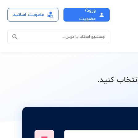
ورود/
عضویت اساتید
درس
عضویت
جستجو استاد یا درس...