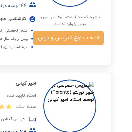
144
جلسه موف
برای مشاهده قیمت، نوع تدریس و
کارشناسی مهن
درس را وارد نمایید:
افتخار تحصیلی: رتبه 56 سراسری فنی مهند
انتخاب نوع تدریس و درس
بیش از یک سال هم
رتبه 56 سراسری فنی مهندسی برق
امیر کیانی
استاد تایید شده
سطح استاد:
تدریس آنلاین
818
جلسه موف