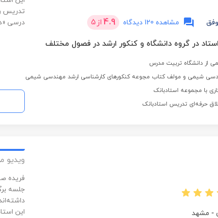
این استا
تدریس را 
4.9
از
5
وفق
مشاهده 120 دیدگاه
درسی «د
ی از دانشگاه تربیت مدرس
لاق حرفه‌ای تدریس استادبانک
ویدیو م
جلسه برگ
داشته‌ان
این استا
-
مشهد