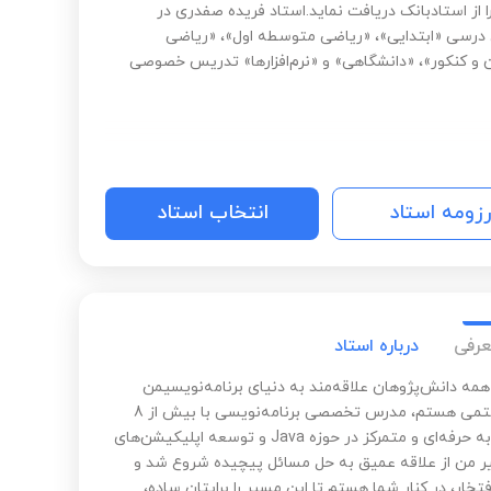
 از استادبانک دریافت نماید.استاد فریده صفدری در
 درسی «ابتدایی»، «ریاضی متوسطه اول»، «ریاضی
 و کنکور»، «دانشگاهی» و «نرم‌افزارها» تدریس خصوصی
رزومه استاد
انتخاب استاد
عرفی
درباره استاد
همه دانش‌پژوهان علاقه‌مند به دنیای برنامه‌نویسیمن
میلاد رستمی هستم، مدرس تخصصی برنامه‌نویسی با بیش از 8
سال تجربه حرفه‌ای و متمرکز در حوزه Java و توسعه اپلیکیشن‌های
 من از علاقه عمیق به حل مسائل پیچیده شروع شد و
افتخار، در کنار شما هستم تا این مسیر را برایتان ساده،