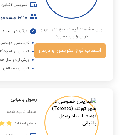
تدریس آنلاین
1030
جلسه مو
برای مشاهده قیمت، نوع تدریس و
برترین استاد د
درس را وارد نمایید:
کارشناسی مهندسی 
انتخاب نوع تدریس و درس
تدریس در آموزشگاه
بیش از دو سال همک
تدریس به دانش آموز
رسول باغبانی
استاد تایید شده
سطح استاد: