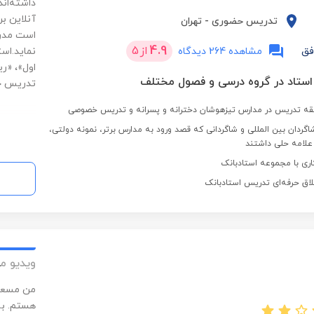
داشته‌ان
آنلاین ب
تدریس حضوری
-
تهران
است مدرک
4.9
از
5
فق
مشاهده 264 دیدگاه
نماید.اس
اول»، «ر
تدریس خ
گردان بین المللی و شاگردانی که قصد ورود به مدارس برتر، نمونه دولتی،
علامه حلی داشتند
لاق حرفه‌ای تدریس استادبانک
ویدیو م
من مسعود
هستم. به