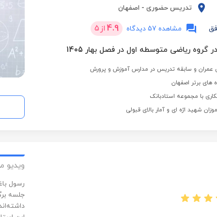
تدریس حضوری
-
اصفهان
4.9
از
5
فق
مشاهده 57 دیدگاه
ر گروه ریاضی متوسطه اول در فصل بهار 1405
عمران و سابقه تدریس در مدارس آموزش و پرورش
 های برتر اصفهان
اری با مجموعه استادبانک
ان شهید اژه ای و آمار بالای قبولی
ویدیو م
جلسه برگ
داشته‌اند