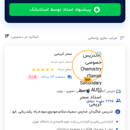
پیشنهاد استاد توسط استادبانک
14
اساتید در دسترس:
مرتب سازی براساس
سحر کریمی
استاد تایید شده
سطح استاد:
5
مشاهده 164 دیدگاه
از
5
تدریس آنلاین
تدریس حضوری
-
تهران
2265
جلسه موفق
تدریس شاگردان مدارس سمپاد،سلام،مهدوی،سوده،راه رشد،ربانی ،ابوعلی سینا،البرز و مدارس بین المللی.
کارشناسی ریاضی و کارشناسی ارشد علوم اقتصادی از دانشگاه تهران
بیش از پنج سال همکاری با مجموعه استادبانک