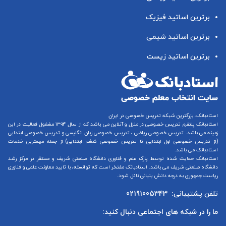
برترین اساتید فیزیک
برترین اساتید شیمی
برترین اساتید زیست
استادبانک، بزرگترین شبکه تدریس خصوصی در ایران
استادبانک پلتفرم
تدریس خصوصی در منزل و آنلاین
می باشد که از سال ۱۳۹۴ مشغول فعالیت در این
زمینه می باشد.
تدریس خصوصی ریاضی
،
تدریس خصوصی زبان انگلیسی
و
تدریس خصوصی ابتدایی
(از
تدریس خصوصی اول ابتدایی
تا
تدریس خصوصی ششم ابتدایی
) از جمله مهمترین خدمات
استادبانک می باشد.
استادبانک حمایت شده توسط پارک علم و فناوری دانشگاه صنعتی شریف و مستقر در مرکز رشد
دانشگاه صنعتی شریف می باشد. استادبانک مفتخر است که توانسته، با تایید معاونت علمی و فناوری
ریاست جمهوری به درجه دانش بنیانی نائل شود.
تلفن پشتیبانی:
02191005343
ما را در شبکه های اجتماعی دنبال کنید: