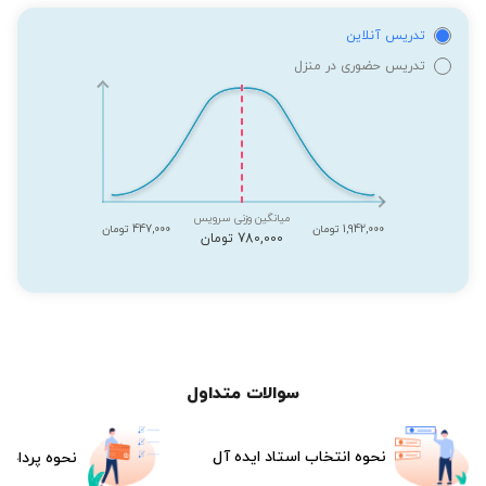
تدریس آنلاین
تدریس حضوری در منزل
میانگین وزنی سرویس
1,942,000 تومان
447,000 تومان
780,000 تومان
سوالات متداول
نحوه انتخاب استاد ایده آل
نحوه پرداخت