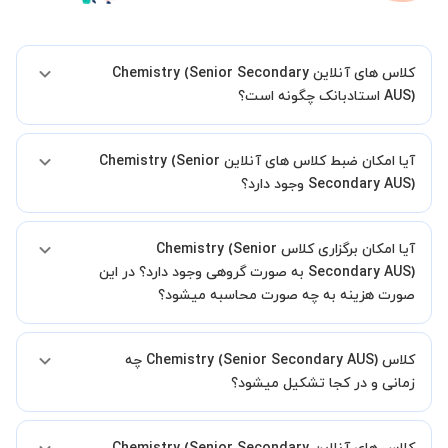
کلاس های آنلاین Chemistry (Senior Secondary
AUS) استادبانک چگونه است؟
اگر تاکنون تجربه برگزاری کلاس آنلاین نداشته اید این اطمینان خاطر را به
آیا امکان ضبط کلاس های آنلاین Chemistry (Senior
شما میدهیم که استاد شما پیش از جلسه تمامی موارد لازم برای برگزاری
یک کلاس آنلاین با کیفیت و مفید را به شما توضیح خواهند داد.
Secondary AUS) وجود دارد؟
بله، فقط این موضوع را بایستی قبل از برگزاری کلاس با استاد هماهنگ
آیا امکان برگزاری کلاس Chemistry (Senior
کنید.
Secondary AUS) به صورت گروهی وجود دارد؟ در این
صورت هزینه به چه صورت محاسبه میشود؟
به صورت پیش فرض کلاس های Chemistry (Senior Secondary AUS)
کلاس Chemistry (Senior Secondary AUS) چه
خصوصی هستند اما در صورتیکه مایل هستید کلاس ها را در کنار دوستان و
یا آشنایان خود به صورت گروهی برگزار کنید، این امکان وجود دارد. در این
زمانی و در کجا تشکیل میشود؟
حالت، به ازای هر یک نفری که به کلاس اضافه میشود، 20 درصد به هزینه
ی کل جلسه اضافه خواهد شد.
زمان برگزاری کلاس های Chemistry (Senior Secondary AUS) به صورت