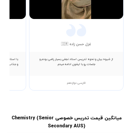
Video
غزل حسن زاده 🇮🇷
از شیوه بیان و نحوه تدریس استاد نجفی بسیار راضی بودم و
با استاد دادب
جلسات رو با ایشون ادامه میدم.
و جذاب در جلس
فارسی دوازدهم
میانگین قیمت تدریس خصوصی Chemistry (Senior
Secondary AUS)