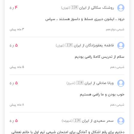
4
روشنک سکاکی
از ایران
🇮🇷
(تهران)
از
5
درود ، ایشون دبیری مسلط و دلسوز هستند ، سپاس
شیمی دوازدهم
3 ماه پیش
5
فاطمه یعقوبزادگان
از ایران
🇮🇷
(تهران)
از
5
سلام از تدریس کاملا راضی بودیم
شیمی دهم
5 ماه پیش
5
ویانا صادقی
از ایران
🇮🇷
(شیراز)
از
5
خوب بودن و ما راضی هستیم
شیمی دهم
8 ماه پیش
5
سحر سعیدی
از ایران
🇮🇷
(شهرضا)
از
5
دخترم برای رفع اشکال و آمادگی برای امتحان شیمی ترم اول با خانم نعمانی