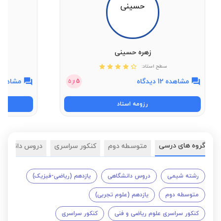
زهره حسینی
سطح استاد:
مشاهده 12 دیدگاه
مشاهده 2 دیدگ
5
از
5
رزومه استاد
گروه های درسی
متوسطه دوم
کنکور سراسری
دروس دانشگاه
رشته شیمی
دروس دانشگاهی
یازدهم (ریاضی-فیزیک)
متوسطه دوم
یازدهم (علوم تجربی)
کنکور سراسری علوم ریاضی و فنی
کنکور سراسری