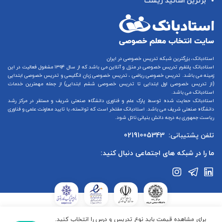
برترین اساتید زیست
استادبانک، بزرگترین شبکه تدریس خصوصی در ایران
استادبانک پلتفرم
تدریس خصوصی در منزل و آنلاین
می باشد که از سال ۱۳۹۴ مشغول فعالیت در این
زمینه می باشد.
تدریس خصوصی ریاضی
،
تدریس خصوصی زبان انگلیسی
و
تدریس خصوصی ابتدایی
(از
تدریس خصوصی اول ابتدایی
تا
تدریس خصوصی ششم ابتدایی
) از جمله مهمترین خدمات
استادبانک می باشد.
استادبانک حمایت شده توسط پارک علم و فناوری دانشگاه صنعتی شریف و مستقر در مرکز رشد
دانشگاه صنعتی شریف می باشد. استادبانک مفتخر است که توانسته، با تایید معاونت علمی و فناوری
ریاست جمهوری به درجه دانش بنیانی نائل شود.
تلفن پشتیبانی:
02191005343
ما را در شبکه های اجتماعی دنبال کنید:
استادبانک در ستاد ساماندهی پایگاه‌های اینترنتی وزارت فرهنگ و ارشاد
برای مشاهده قیمت باید نوع تدریس و درس را انتخاب کنید.