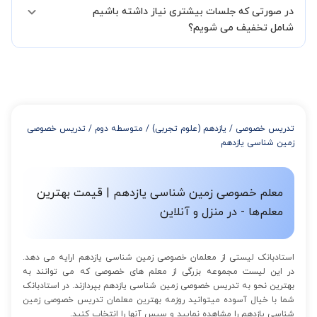
در صورتی که جلسات بیشتری نیاز داشته باشیم
مدرس مشخص کند ابتدا باید جلسه اول کلاس درس شما با مدرس برگزار
شود تا با توجه به سطح شما و خواسته شما مدرس اعلام کنند که تقریبا
شامل تخفیف می شویم؟
چند جلسه کلاس نیاز هست.
در صورتی که تمایل داشته باشید بیشتر از 3 جلسه کلاس داشته باشید
میتوانید با خرید بسته قبل از برگزاری جلسات از تخفیفات مجموعه
استفاده کنید که این تخفیف به اینصورت است:
از 4 تا 7 جلسه: 3% تخفیف
از 8 تا 11 جلسه: 5% تخفیف
تدریس خصوصی
/
یازدهم (علوم تجربی)
/
متوسطه دوم
/
تدریس خصوصی
از 12 تا 15 جلسه: 7% تخفیف
زمین شناسی یازدهم
از 16 تا 100 جلسه: 9% تخفیف
معلم خصوصی زمین شناسی یازدهم | قیمت بهترین
معلم‌ها - در منزل و آنلاین
استادبانک لیستی از معلمان خصوصی زمین شناسی یازدهم ارایه می دهد.
در این لیست مجموعه بزرگی از معلم های خصوصی که می توانند به
بهترین نحو به تدریس خصوصی زمین شناسی یازدهم بپردازند. در استادبانک
شما با خیال آسوده میتوانید روزمه بهترین معلمان تدریس خصوصی زمین
شناسی یازدهم را مشاهده نمایید و سپس آنها را انتخاب کنید.