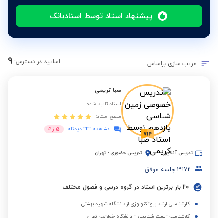
پیشنهاد استاد توسط استادبانک
9
اساتید در دسترس:
مرتب سازی براساس
صبا کریمی
استاد تایید شده
سطح استاد:
5
مشاهده 223 دیدگاه
از
5
تدریس آنلاین
تدریس حضوری
-
تهران
3972
جلسه موفق
20 بار برترین استاد در گروه درسی و فصول مختلف
کارشناسی ارشد بیوتکنولوژی از دانشگاه شهید بهشتی
کارشناسی زیست شناسی از دانشگاه خوارزمی تهران