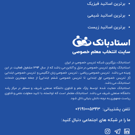
برترین اساتید فیزیک
برترین اساتید شیمی
برترین اساتید زیست
استادبانک، بزرگترین شبکه تدریس خصوصی در ایران
استادبانک پلتفرم
تدریس خصوصی در منزل و آنلاین
می باشد که از سال ۱۳۹۴ مشغول فعالیت در این
زمینه می باشد.
تدریس خصوصی ریاضی
،
تدریس خصوصی زبان انگلیسی
و
تدریس خصوصی ابتدایی
(از
تدریس خصوصی اول ابتدایی
تا
تدریس خصوصی ششم ابتدایی
) از جمله مهمترین خدمات
استادبانک می باشد.
استادبانک حمایت شده توسط پارک علم و فناوری دانشگاه صنعتی شریف و مستقر در مرکز رشد
دانشگاه صنعتی شریف می باشد. استادبانک مفتخر است که توانسته، با تایید معاونت علمی و فناوری
ریاست جمهوری به درجه دانش بنیانی نائل شود.
تلفن پشتیبانی:
02191005343
ما را در شبکه های اجتماعی دنبال کنید: