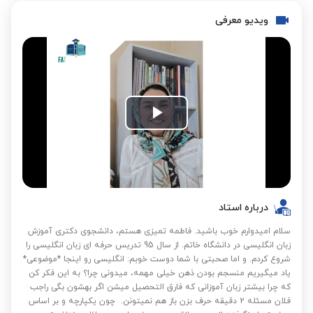
ویدیو معرفی
Play
Video
درباره استاد
سلام امیدوارم خوب باشید. فاطمه تمیزی هستم، دانشجوی دکتری آموزش
زبان انگلیسی در دانشگاه خاتم. از سال 95 تدریس حرفه ای زبان انگلیسی را
شروع کردم. و اما صحبتی با شما دوست خوبم: ️انگلیسی رو اینجا *موضوعی*
یاد میگیریم منسجم بودن ذهن خیلی مهمه، میدونی چرا؟ به این فکر کن
که چرا بیشتر زبان آموزانی که فارق التحصیل میشن اگر بهشون بگی راجب
فلان مسئله 2 دقیقه حرف بزن باز هم نمیتونن. ️ چون یکپارچه و بر اساس