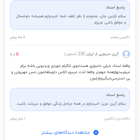
پاسخ استاد:
سلام نازنین جان، ممنونم از نظر لطف شما. امیدوارم همیشه خوشحال
و موفق باشی عزیزم
انگلیسی هشتم
7 ماه پیش
5
آرین مینویی
از ایران
🇮🇷
(اصفهان)
از
5
واقعا استاد خیلی دلسوزی هستنتوی تلگرام موردی ویدیویی باشه برام
میفرستهاز‌همه مهم‌تر واقعا لذت میبرم کلاس دارم‌باهاشون حس مهربونی و
بی استرسی‌میگیرم‌ازشون
پاسخ استاد:
سلام آرین عزیز. امیدوارم در همه مراحل زندگی موفق و سربلند باشید.
مکالمه زبان انگلیسی
1 سال پیش
مشاهده دیدگاه‌های بیشتر