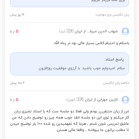
برای شما فریناز عزیزم
زبان انگلیسی برای مهاجرت
19 روز پیش
5
شهاب الدین میرفخرائی
از ایران
🇮🇷
(یزد)
از
5
باسلام و احترام.کلاس بسیار عالی بود.در پناه الله.
پاسخ استاد:
سلام. امیدوارم خوب باشید. با آرزوی موفقیت روزافزون
مکالمه زبان انگلیسی
2 ماه پیش
5
نازنین مهرابی
از ایران
🇮🇷
(تهران)
از
5
من از زبان متنفرررر بودم ولی فعلا دو جلسه ست که با استاد تمیزی زبان
کار میکنم و توی این دو جلسه انقد خوب همه چیز رو توضیح دادن که من
عاشق تدریس شون شدم ، هرجا که نفهمیدین رو شده 100 بار توضیح میدن
تا مطلب براتون جا بیوفته ، واقعا عالی هستن.