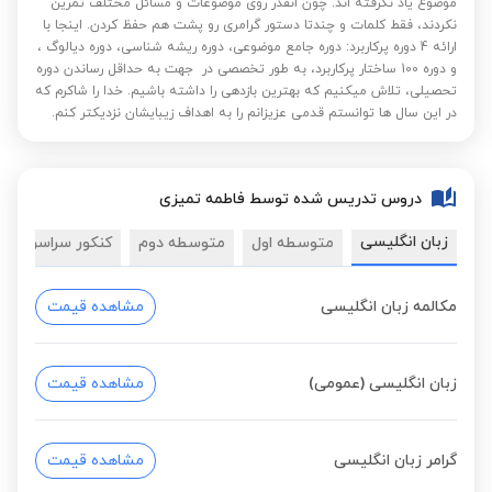
موضوع یاد نگرفته اند. ️چون انقدر روی موضوعات و مسائل مختلف تمرین
نکردند، فقط کلمات و چندتا دستور گرامری رو پشت هم حفظ کردن. اینجا با
ارائه 4 دوره پرکاربرد: دوره جامع موضوعی، دوره ریشه شناسی، دوره دیالوگ ،
و دوره 100 ساختار پرکاربرد، به طور تخصصی در جهت به حداقل رساندن دوره
تحصیلی، تلاش میکنیم که بهترین بازدهی را داشته باشیم. خدا را شاکرم که
در این سال ها توانستم قدمی عزیزانم را به اهداف زیبایشان نزدیکتر کنم.
دروس تدریس شده توسط فاطمه تمیزی
زبان انگلیسی
متوسطه اول
متوسطه دوم
کنکور سراسری
مکالمه زبان انگلیسی
مشاهده قیمت
زبان انگلیسی (عمومی)
مشاهده قیمت
گرامر زبان انگلیسی
مشاهده قیمت