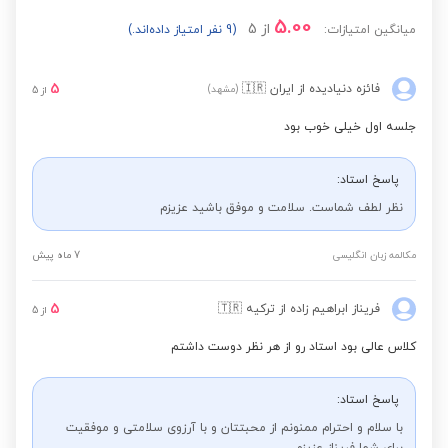
5.00
از
5
میانگین امتیازات:
(9 نفر امتیاز داده‌اند.)
5
فائزه دنیادیده
از ایران
🇮🇷
(مشهد)
از
5
جلسه اول خیلی خوب بود
پاسخ استاد:
نظر لطف شماست. سلامت و موفق باشید عزیزم
مکالمه زبان انگلیسی
7 ماه پیش
5
فریناز ابراهیم زاده
از ترکیه
🇹🇷
از
5
کلاس عالی بود استاد رو از هر نظر دوست داشتم
پاسخ استاد:
با سلام و احترام ممنونم از محبتتان و با آرزوی سلامتی و موفقیت