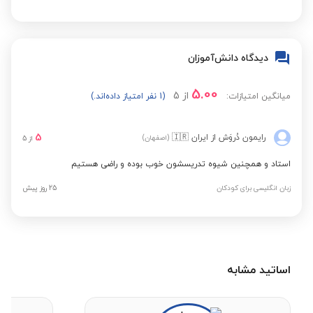
زبان انگلیسی پیشرفته
مشاهده قیمت
زبان انگلیسی فشرده
مشاهده قیمت
دیدگاه دانش‌آموزان
5.00
از
5
آزمون دولینگو
میانگین امتیازات:
(1 نفر امتیاز داده‌اند.)
مشاهده قیمت
(Duolingo)
5
رایمون دُروَش
از ایران
🇮🇷
(اصفهان)
از
5
استاد و همچنین شیوه تدریسشون خوب بوده و راضی هستیم
زبان انگلیسی برای کودکان
25 روز پیش
اساتید مشابه