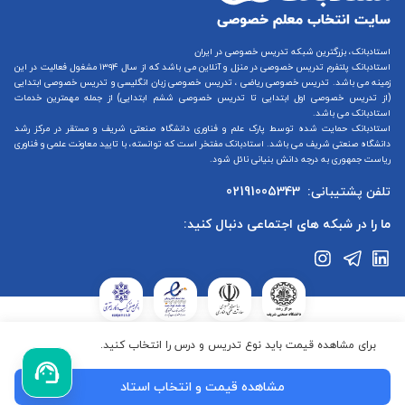
استادبانک، بزرگترین شبکه تدریس خصوصی در ایران
استادبانک پلتفرم
تدریس خصوصی در منزل و آنلاین
می باشد که از سال ۱۳۹۴ مشغول فعالیت در این
زمینه می باشد.
تدریس خصوصی ریاضی
،
تدریس خصوصی زبان انگلیسی
و
تدریس خصوصی ابتدایی
(از
تدریس خصوصی اول ابتدایی
تا
تدریس خصوصی ششم ابتدایی
) از جمله مهمترین خدمات
استادبانک می باشد.
استادبانک حمایت شده توسط پارک علم و فناوری دانشگاه صنعتی شریف و مستقر در مرکز رشد
دانشگاه صنعتی شریف می باشد. استادبانک مفتخر است که توانسته، با تایید معاونت علمی و فناوری
ریاست جمهوری به درجه دانش بنیانی نائل شود.
تلفن پشتیبانی:
02191005343
ما را در شبکه های اجتماعی دنبال کنید:
استادبانک در ستاد ساماندهی پایگاه‌های اینترنتی وزارت فرهنگ و ارشاد
برای مشاهده قیمت باید نوع تدریس و درس را انتخاب کنید.
جمهوری اسلامی ایران ثبت شده است.استادبانک تابع قوانین جمهوری
اسلامی ایران می‌باشد.کلیه حقوق این سایت متعلق به گروه استادبانک
مشاهده قیمت و انتخاب استاد
می‌باشد.