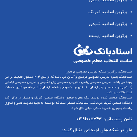
برترین اساتید ریاضی
برترین اساتید فیزیک
برترین اساتید شیمی
برترین اساتید زیست
استادبانک، بزرگترین شبکه تدریس خصوصی در ایران
استادبانک پلتفرم
تدریس خصوصی در منزل و آنلاین
می باشد که از سال ۱۳۹۴ مشغول فعالیت در این
زمینه می باشد.
تدریس خصوصی ریاضی
،
تدریس خصوصی زبان انگلیسی
و
تدریس خصوصی ابتدایی
(از
تدریس خصوصی اول ابتدایی
تا
تدریس خصوصی ششم ابتدایی
) از جمله مهمترین خدمات
استادبانک می باشد.
استادبانک حمایت شده توسط پارک علم و فناوری دانشگاه صنعتی شریف و مستقر در مرکز رشد
دانشگاه صنعتی شریف می باشد. استادبانک مفتخر است که توانسته، با تایید معاونت علمی و فناوری
ریاست جمهوری به درجه دانش بنیانی نائل شود.
تلفن پشتیبانی:
02191005343
ما را در شبکه های اجتماعی دنبال کنید: