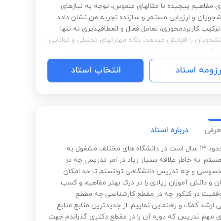
ی مفاهیم پیچیده با مثالهای ملموس، توجه به نیازهای
شجویان و ارزیابی مستمر و سازنده.تجربه من نشان داده
رکیب کاربردمحوری، تعامل فعال و انعطافپذیری نه تنها
نشجویان را افزایش میدهد، بلکه مهارتهای تحلیلی و توانایی
 آنها را در مواجهه با چالشهای اقتصادی واقعی تقویت
ه عنوان مدرسی متعهد، همواره تلاش میکنم فضایی ایجاد
رزومه استاد
انتخاب استاد
نشجویان نه فعلان منفعل، بلکه کنجکاو، منتقد و آماده برای
ی در دنیای اقتصاد باشند.
عرفی
درباره استاد
باسلام. حدود 14 سال است در دانشگاه های مختلف مشغول به
تم. به خاطر علاقه بسیار زیاد در امر تدریس چه در
وصی و چه تدریس دانشگاهی توانستم تا حد امکان
ن و دانش آموزان زیادی را در درک بهتر مفاهیم و کسب
وفقیت در کنکور چه در مقطع کارشناسی چه مقطع
ارشد کمک و راهنمایی نماییم. از جدیدترین منابع منابع
 مهم تدریس که دوره آن را در مقطع دکتری گذراندم جهت