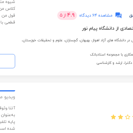
شیوه متف
کلاس من 
4.9
از
5
ق
مشاهده 64 دیدگاه
قول من ب
قطعی با 
تصادی از دانشگاه پیام نور
 در دانشگاه های آزاد اهواز، بهبهان، گچساران، علوم و تحقیقات خوزستان،
کاری با مجموعه استادبانک
 دکترا، ارشد و کارشناسی
ویدیو م
به‌عنوان
پایه تلفی
شده است.