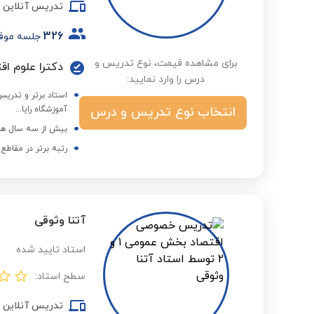
تدریس آنلاین
326
جلسه موف
برای مشاهده قیمت، نوع تدریس و
دکترا علوم اق
درس را وارد نمایید:
استاد برتر و تدریس
انتخاب نوع تدریس و درس
آموزشگاه رایا...
بیش از سه سال هم
رتبه برتر در مقاطع
آتنا وثوقی
استاد تایید شده
سطح استاد:
تدریس آنلاین