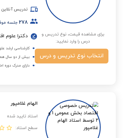
تدریس آنلاین
278
جلسه موف
برای مشاهده قیمت، نوع تدریس و
دکترا علوم اق
درس را وارد نمایید:
کارشناسی ارشد علوم
انتخاب نوع تدریس و درس
بیش از دو سال همک
دارای مدرک دوره اخ
الهام غلامپور
استاد تایید شده
سطح استاد: