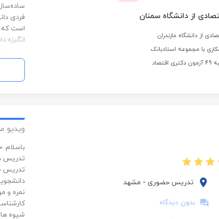
ساده‌ساز
تصادی از دانشگاه سمنان
فردی دان
است که ت
ادی از دانشگاه مازندران
انگیزه دا
اری با مجموعه استادبانک
حل مسئله
میکند. ب
قتصاد
کنم که دا
تاثیرگذار
ویدیو م
تدریس هس
تدریس خص
دانشجویا
تدریس حضوری
-
مشهد
نمره و م
بدون دیدگاه
کارشناسی 
شیوه های