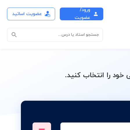
ورود/
عضویت اساتید
ش عمومی 1 و 2
عضویت
جستجو استاد یا درس...