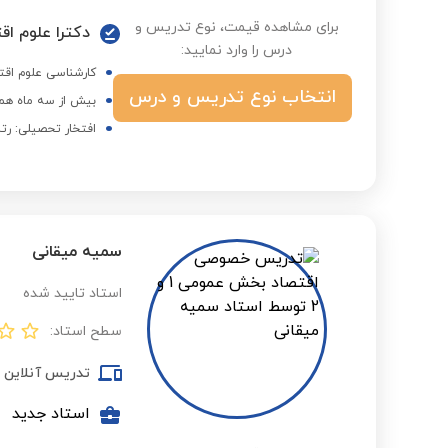
برای مشاهده قیمت، نوع تدریس و
دکترا علوم اق
درس را وارد نمایید:
کارشناسی علوم اقتص
انتخاب نوع تدریس و درس
بیش از سه ماه همک
افتخار تحصیلی: رتبه 49 آزمون دکتری ا
سمیه میقانی
استاد تایید شده
سطح استاد:
تدریس آنلاین
استاد جدید