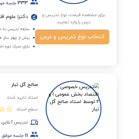
333
جلسه مو
برای مشاهده قیمت، نوع تدریس و
دکترا علوم اق
درس را وارد نمایید:
سابقه تدریس به مدت 0
انتخاب نوع تدریس و درس
بیش از چهار سال ه
دارای مدرک دوره اخ
صالح گل تبار
استاد تایید شده
سطح استاد:
تدریس آنلاین
11
جلسه موفق