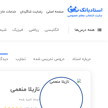
صفحه اصلی
رضایت شاگردان
خدمات خارج
همه درس‌ها
انگلیسی
ریاضی
فیزیک
شیم
درباره استاد
دروس تدریس شده
تجارب
دیدگا
نازیلا منعمی
استاد تایید شده