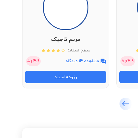
مریم تاجیک
سطح استاد:
4.9
مشاهده 14 دیدگاه
4.9
مشاهد
از
5
از
5
رزومه استاد