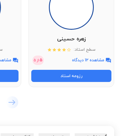
زهره حسینی
سطح استاد:
سط
مشاهده 12 دیدگاه
5
مشاهده 2 دی
از
5
رزومه استاد