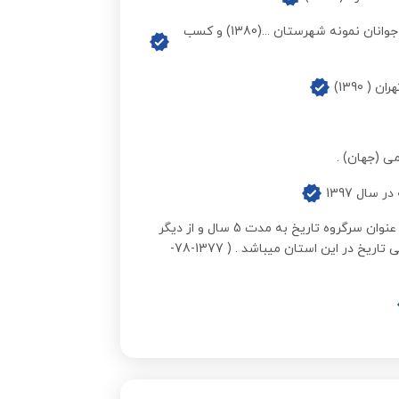
حضور فعال در کمیته کارشناسان و داوران جهت انتخاب جوانان نمونه شهرستان ...(1380) و کسب
 1390)
ی (جهان) .
سال 1397
فعالیت در گروهای آموزشی استان گلستان ( گرگان) به عنوان سرگروه تاریخ به مدت 5 سال و از دیگر
فعالیت‌های این دوران انتشار نشریه های علمی - آموزشی تاریخ در این استان میباشد . ( 1377-78-