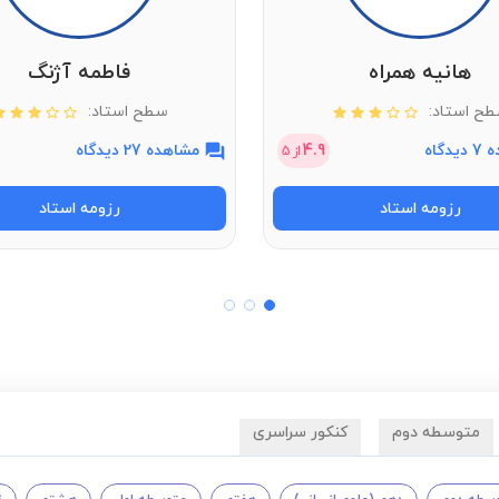
هانیه همراه
فاطمه آژنگ
ح استاد:
سطح استاد:
دگاه
4.9
مشاهده 27 دیدگاه
از
5
رزومه استاد
رزومه استاد
متوسطه دوم
کنکور سراسری