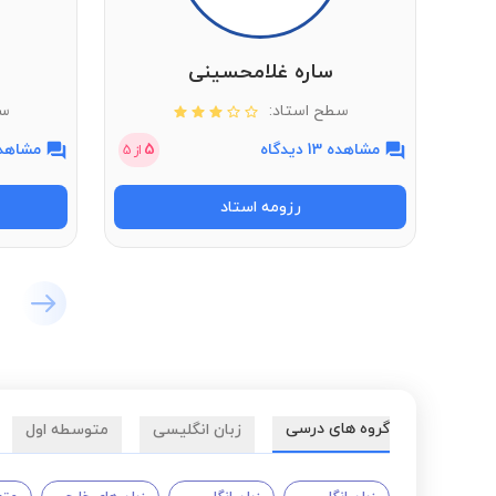
ساره غلامحسینی
سطح استاد:
سط
مشاهده 13 دیدگاه
5
مشاهده 7 دی
از
5
رزومه استاد
گروه های درسی
زبان انگلیسی
متوسطه اول