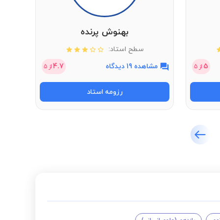
بهنوش پرنده
سطح استاد:
5
مشاهده 19 دیدگاه
4.7
مشاهد
از
5
از
5
رزومه استاد