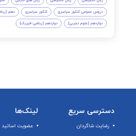
زبان انگلیسی
زبان انگلیسی
زبان های خارجی
متو
دروس عمومی کنکور سراسری
کنکور سراسری
دهم (ریا
دوازدهم (علوم تجربی)
دوازدهم (ریاضی-فیزیک)
دسترسی سریع
لینک‌ها
رضایت شاگردان
عضویت اساتید