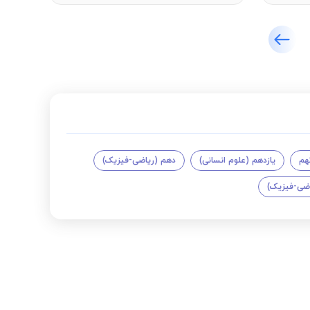
هم
یازدهم (علوم انسانی)
دهم (ریاضی-فیزیک)
اضی-فیزیک)