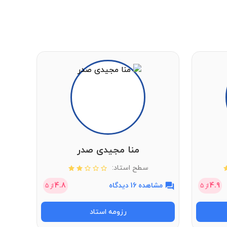
منا مجیدی صدر
سطح استاد:
4.9
مشاهده 16 دیدگاه
4.8
مشاهد
از
5
از
5
رزومه استاد