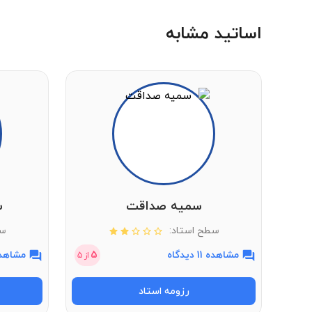
اساتید مشابه
سمیه صداقت
س
سطح استاد:
سط
مشاهده 11 دیدگاه
5
مشاهده 16 دی
از
5
رزومه استاد