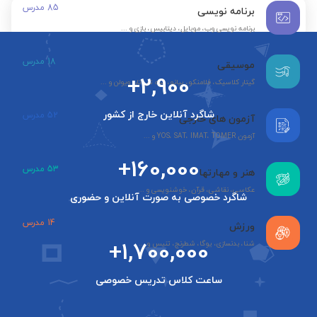
85
مدرس
برنامه نویسی
برنامه نویسی وب، موبایل، دیتابیس، بازی و ...
18
مدرس
موسیقی
+2,900
گیتار کلاسیک، فلامنکو، پیانو، سه تار، تار، ویولن و ...
شاگرد آنلاین خارج از کشور
52
مدرس
آزمون های خارجی
آزمون YOS، SAT، IMAT، TOMER و ...
+160,000
53
مدرس
هنر و مهارتها
عکاسی، نقاشی، قرآن، خوشنویسی و ...
شاگرد خصوصی به صورت آنلاین و حضوری
14
مدرس
ورزش
+1,700,000
شنا، بدنسازی، یوگا، شطرنج، تنیس و ...
ساعت کلاس تدریس خصوصی