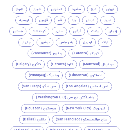
تهران
کرج
مشهد
اصفهان
شیراز
اهواز
تبریز
کرمان
یزد
قم
قزوین
ارومیه
زنجان
رشت
گرگان
ساری
کرمانشاه
همدان
اراک
اردبیل
بندرعباس
بوشهر
چابهار
تورنتو (Toronto)
ونکوور (Vancouver)
مونتريال (Montreal)
اتاوا (Ottawa)
کلگری (Calgary)
ادمنتون (Edmonton)
وینیپگ (Winnipeg)
لس آنجلس (Los Angeles)
سن دیگو (San Diego)
واشینگتن دی سی (Washington D.C.)
نیویورک (New York City)
هوستون (Houston)
سان فرانسیسکو (San Francisco)
دالاس (Dallas)