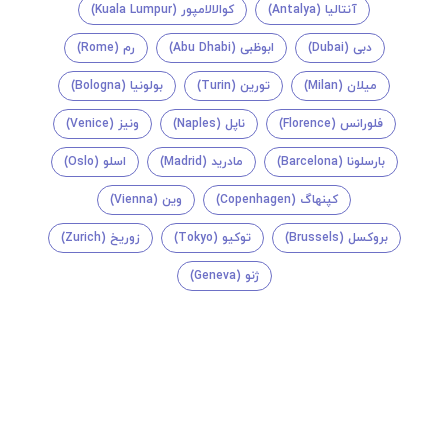
آنتالیا (Antalya)
کوالالامپور (Kuala Lumpur)
دبی (Dubai)
ابوظبی (Abu Dhabi)
رم (Rome)
میلان (Milan)
تورین (Turin)
بولونیا (Bologna)
فلورانس (Florence)
ناپل (Naples)
ونیز (Venice)
بارسلونا (Barcelona)
مادرید (Madrid)
اسلو (Oslo)
کپنهاگ (Copenhagen)
وین (Vienna)
بروکسل (Brussels)
توکیو (Tokyo)
زوریخ (Zurich)
ژنو (Geneva)