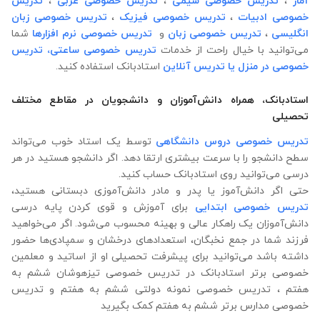
آمار
،
تدریس خصوصی شیمی
،
تدریس خصوصی عربی
،
تدریس
خصوصی ادبیات
،
تدریس خصوصی فیزیک
،
تدریس خصوصی زبان
انگلیسی
،
تدریس خصوصی زبان
و
تدریس خصوصی نرم افزارها
شما
می‌توانید با خیال راحت از خدمات
تدریس خصوصی ساعتی،
تدریس
خصوصی در منزل
یا تدریس آنلاین
استادبانک استفاده کنید.
استادبانک، همراه دانش‌آموزان و دانشجویان در مقاطع مختلف
تحصیلی
تدریس خصوصی دروس دانشگاهی
توسط یک استاد خوب می‌تواند
سطح دانشجو را با سرعت بیشتری ارتقا دهد. اگر دانشجو هستید در هر
درسی می‌توانید روی استادبانک حساب کنید.
حتی اگر دانش‌آموز یا پدر و مادر دانش‌آموزی دبستانی هستید،
تدریس خصوصی ابتدایی
برای آموزش و قوی کردن پایه درسی
دانش‌آموزان یک راهکار عالی و بهینه محسوب می‌شود. اگر می‌خواهید
فرزند شما در جمع نخبگان، استعدادهای درخشان و سمپادی‌ها حضور
داشته باشد می‌توانید برای پیشرفت تحصیلی او از اساتید و معلمین
خصوصی برتر استادبانک در تدریس خصوصی تیزهوشان ششم به
هفتم ، تدریس خصوصی نمونه دولتی ششم به هفتم و تدریس
خصوصی مدارس برتر ششم به هفتم کمک بگیرید