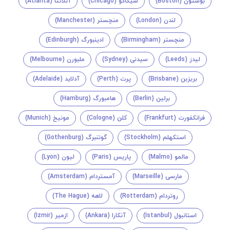
بوستون (Boston)
شیکاگو (Chicago)
آتلانتا (Atlanta)
لندن (London)
منچستر (Manchester)
منچستر (Birmingham)
ادینبورگ (Edinburgh)
لیدز (Leeds)
سیدنی (Sydney)
ملبورن (Melbourne)
بریزبن (Brisbane)
پرت (Perth)
آدلاید (Adelaide)
برلین (Berlin)
هامبورگ (Hamburg)
فرانکفورت (Frankfurt)
کلن (Cologne)
مونیخ (Munich)
استکهلم (Stockholm)
گوتنبرگ (Gothenburg)
مالمو (Malmo)
پاریس (Paris)
لیون (Lyon)
مارسی (Marseille)
آمستردام (Amsterdam)
روتردام (Rotterdam)
لاهه (The Hague)
استانبول (Istanbul)
آنکارا (Ankara)
ازمیر (Izmir)