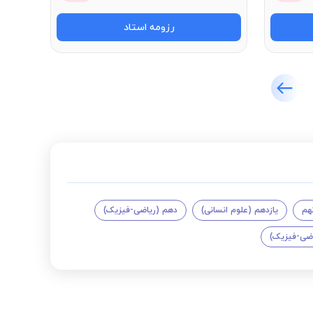
رزومه استاد
هم
یازدهم (علوم انسانی)
دهم (ریاضی-فیزیک)
اضی-فیزیک)