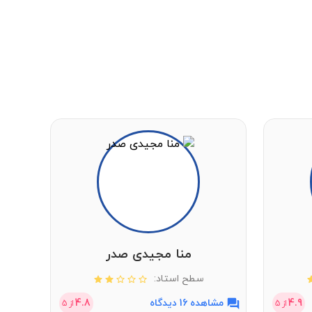
منا مجیدی صدر
سطح استاد:
4.9
مشاهده 16 دیدگاه
4.8
مشاهد
از
5
از
5