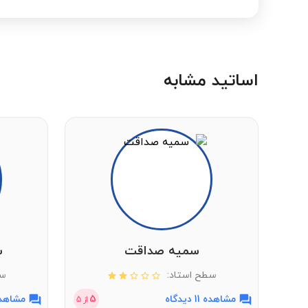
اساتید مشابه
سمیه صداقت
س
سطح استاد:
سط
مشاهده 11 دیدگاه
5
مشاهده 16 دی
از
5