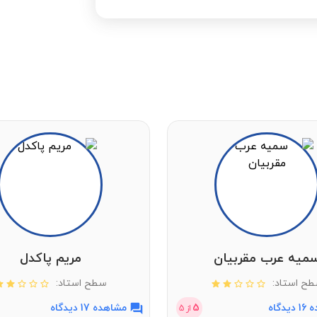
میه عرب مقربیان
مریم پاکدل
ح استاد:
سطح استاد:
دگاه
5
مشاهده 17 دیدگاه
از
5