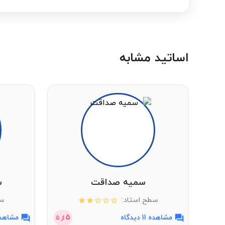
اساتید مشابه
سمیه صداقت
س
سطح استاد:
سط
مشاهده 11 دیدگاه
5
مشاهده 16 دی
از
5