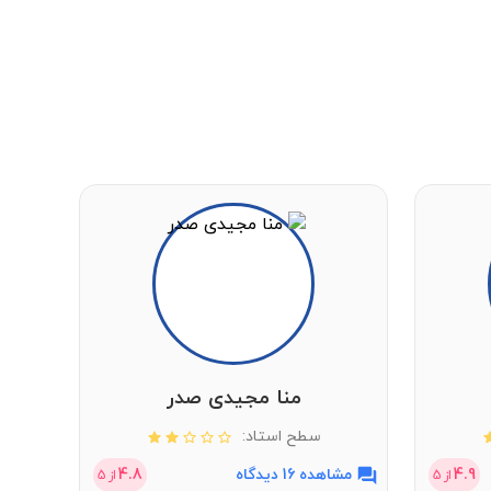
منا مجیدی صدر
سطح استاد:
4.9
مشاهده 16 دیدگاه
4.8
مشاهد
از
5
از
5