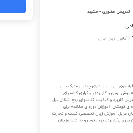
تدریس حضوری
-
مشهد
امی
ز کانون زبان ایران
رانسوی و روسی.. ️دارای چندین مدرک بین
 زبان به روش نوین و کاربردی. ️برگزاری کلاسهای
رین کاربرد و کیفیت. ️کلاسهای رفع اشکال قبل
رده ی کودکان. ️آموزش دوره ی مکالمه برای
جویان عزیز. ️آموزش زبان تخصصی کسب و تجارت
ین و پرکاربردترین متود رو به شما عزیزان