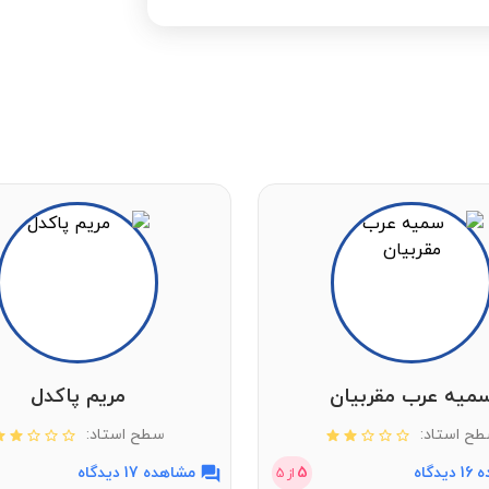
میه عرب مقربیان
مریم پاکدل
ح استاد:
سطح استاد:
دگاه
5
مشاهده 17 دیدگاه
از
5