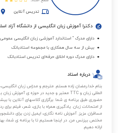
سطح استاد:
تدریس آنلاین
دکترا آموزش زبان انگلیسی از دانشگاه آزاد اسل
دارای مدرک " استاندارد آموزشی زبان انگلیسی عمومی" ا
بیش از سه سال همکاری با مجموعه استادبانک
دارای مدرک دوره اخلاق حرفه‌ای تدریس استادبانک
درباره استاد
بنام خدا.رمضان زاده هستم. مترجم و مدرّس زبان انگلیسی،ف
المللی زبان و TTC معتبر و جدید در حوزه ی آموزش
حضوری طبق برنامه ی شما. ️برگزاری کلاسهای آنلاین با بیشت
از امتحانات زبان. ️یادگیری همراه با بازی، شعر، فیلم برای 
مسافران عزیز. ️آموزش نامه نگاری، ایمیل زدن برای دانش
مختص بیزنس من. در اینجا هستیم تا با برنامه ی شما، بهتر
ارائه دهیم.