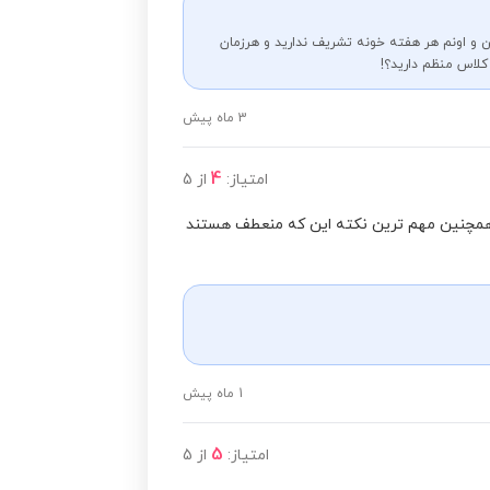
و اونم هر هفته خونه تشریف ندارید و هرزمان
کلاس منظم دارید؟!
3 ماه پیش
4
امتیاز:
از
5
وهمچنین مهم ترین نکته این که منعطف هستند
1 ماه پیش
5
امتیاز:
از
5