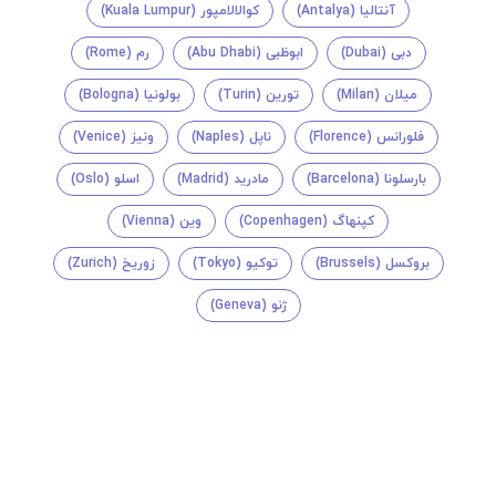
آنتالیا (Antalya)
کوالالامپور (Kuala Lumpur)
دبی (Dubai)
ابوظبی (Abu Dhabi)
رم (Rome)
میلان (Milan)
تورین (Turin)
بولونیا (Bologna)
فلورانس (Florence)
ناپل (Naples)
ونیز (Venice)
بارسلونا (Barcelona)
مادرید (Madrid)
اسلو (Oslo)
کپنهاگ (Copenhagen)
وین (Vienna)
بروکسل (Brussels)
توکیو (Tokyo)
زوریخ (Zurich)
ژنو (Geneva)