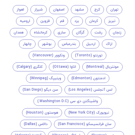
تهران
کرج
مشهد
اصفهان
شیراز
اهواز
تبریز
کرمان
یزد
قم
قزوین
ارومیه
زنجان
رشت
گرگان
ساری
کرمانشاه
همدان
اراک
اردبیل
بندرعباس
بوشهر
چابهار
تورنتو (Toronto)
ونکوور (Vancouver)
مونتريال (Montreal)
اتاوا (Ottawa)
کلگری (Calgary)
ادمنتون (Edmonton)
وینیپگ (Winnipeg)
لس آنجلس (Los Angeles)
سن دیگو (San Diego)
واشینگتن دی سی (Washington D.C.)
نیویورک (New York City)
هوستون (Houston)
سان فرانسیسکو (San Francisco)
دالاس (Dallas)