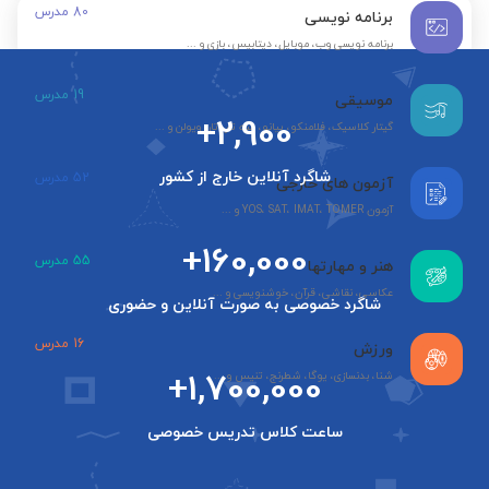
80
مدرس
برنامه نویسی
برنامه نویسی وب، موبایل، دیتابیس، بازی و ...
19
مدرس
موسیقی
+2,900
گیتار کلاسیک، فلامنکو، پیانو، سه تار، تار، ویولن و ...
شاگرد آنلاین خارج از کشور
52
مدرس
آزمون های خارجی
آزمون YOS، SAT، IMAT، TOMER و ...
+160,000
55
مدرس
هنر و مهارتها
عکاسی، نقاشی، قرآن، خوشنویسی و ...
شاگرد خصوصی به صورت آنلاین و حضوری
16
مدرس
ورزش
+1,700,000
شنا، بدنسازی، یوگا، شطرنج، تنیس و ...
ساعت کلاس تدریس خصوصی