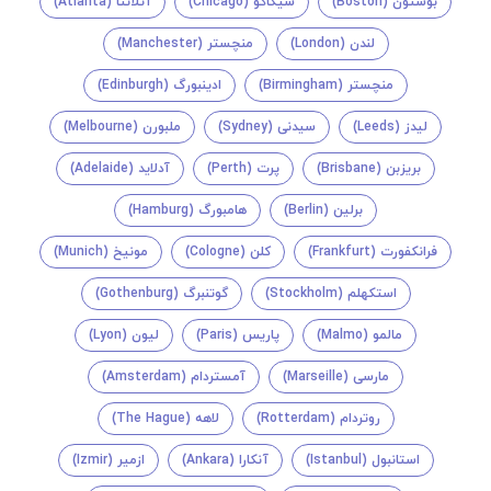
بوستون (Boston)
شیکاگو (Chicago)
آتلانتا (Atlanta)
لندن (London)
منچستر (Manchester)
منچستر (Birmingham)
ادینبورگ (Edinburgh)
لیدز (Leeds)
سیدنی (Sydney)
ملبورن (Melbourne)
بریزبن (Brisbane)
پرت (Perth)
آدلاید (Adelaide)
برلین (Berlin)
هامبورگ (Hamburg)
فرانکفورت (Frankfurt)
کلن (Cologne)
مونیخ (Munich)
استکهلم (Stockholm)
گوتنبرگ (Gothenburg)
مالمو (Malmo)
پاریس (Paris)
لیون (Lyon)
مارسی (Marseille)
آمستردام (Amsterdam)
روتردام (Rotterdam)
لاهه (The Hague)
استانبول (Istanbul)
آنکارا (Ankara)
ازمیر (Izmir)