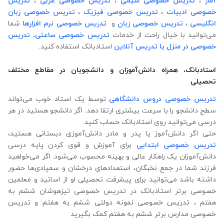
آمار
،
تدریس خصوصی شیمی
،
تدریس خصوصی عربی
،
تدریس
خصوصی ادبیات
،
تدریس خصوصی فیزیک
،
تدریس خصوصی زبان
انگلیسی
،
تدریس خصوصی زبان
و
تدریس خصوصی نرم افزارها
شما
می‌توانید با خیال راحت از خدمات
تدریس خصوصی ساعتی،
تدریس
خصوصی در منزل
یا تدریس آنلاین
استادبانک استفاده کنید.
استادبانک، همراه دانش‌آموزان و دانشجویان در مقاطع مختلف
تحصیلی
تدریس خصوصی دروس دانشگاهی
توسط یک استاد خوب می‌تواند
سطح دانشجو را با سرعت بیشتری ارتقا دهد. اگر دانشجو هستید در هر
درسی می‌توانید روی استادبانک حساب کنید.
حتی اگر دانش‌آموز یا پدر و مادر دانش‌آموزی دبستانی هستید،
تدریس خصوصی ابتدایی
برای آموزش و قوی کردن پایه درسی
دانش‌آموزان یک راهکار عالی و بهینه محسوب می‌شود. اگر می‌خواهید
فرزند شما در جمع نخبگان، استعدادهای درخشان و سمپادی‌ها حضور
داشته باشد می‌توانید برای پیشرفت تحصیلی او از اساتید و معلمین
خصوصی برتر استادبانک در تدریس خصوصی تیزهوشان ششم به
هفتم ، تدریس خصوصی نمونه دولتی ششم به هفتم و تدریس
خصوصی مدارس برتر ششم به هفتم کمک بگیرید