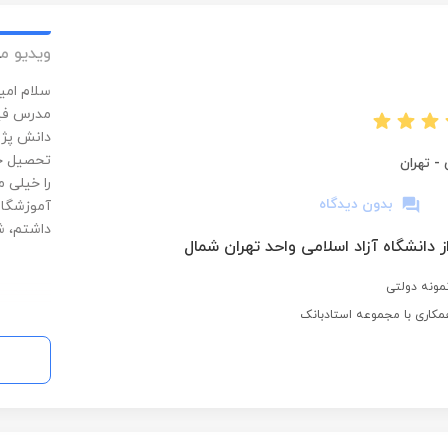
های بزرگ
مطمئنم م
ویدیو م
سلام امی
مدرس فیز
دانش پژو
تحصیل خو
-
تهران
را خیلی 
بدون دیدگاه
آموزشگاه
داشتم، ش
ز دانشگاه آزاد اسلامی واحد تهران شمال
مونه دولتی
کاری با مجموعه استادبانک