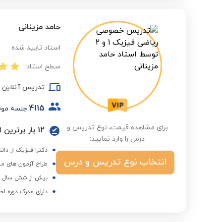
حامد مزینانی
استاد تایید شده
سطح استاد:
تدریس آنلاین
4115
جلسه مو
برای مشاهده قیمت، نوع تدریس و
12 بار برترین استاد در گروه دانشگاه و کنکور ارشد در فصول مختلف
درس را وارد نمایید:
دکترا فیزیک از دا
انتخاب نوع تدریس و درس
طراح آزمون های من
بیش از شش سال هم
دارای مدرک دوره اخ