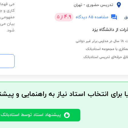
می فهماند
تدریس حضوری
-
تهران
کاری و جد
4.9
از
5
ق
مشاهده 85 دیدگاه
مفهومی ا
بیان می 
رات از دانشگاه یزد
شود.
 دولتی
مکاری با مجموعه استادبانک
لاق حرفه‌ای تدریس استادبانک
ا برای انتخاب استاد نیاز به راهنمایی و پیشن
پیشنهاد استاد توسط استادبانک