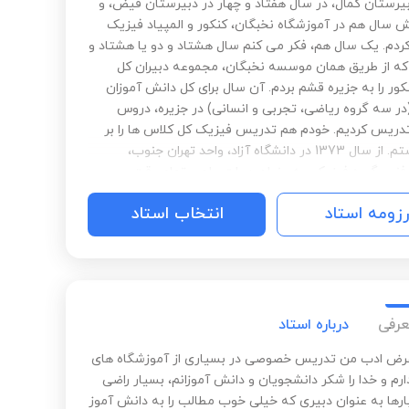
یرستان کمال، در سال هفتاد و چهار در دبیرستان فیض، و
سال هم در آموزشگاه نخبگان، کنکور و المپیاد فیزیک
دم. یک سال هم، فکر می کنم سال هشتاد و دو یا هشتاد و
که از طریق همان موسسه نخبگان، مجموعه دبیران کل
ور را به جزیره قشم بردم. آن سال برای کل دانش آموزان
در سه گروه ریاضی، تجربی و انسانی) در جزیره، دروس
 تدریس کردیم. خودم هم تدریس فیزیک کل کلاس ها را بر
عهده داشتم. از سال 1373 در دانشگاه آزاد، واحد تهران جنوب،
فنی، گروه فیزیک، به عنوان هیات علمی تمام وقت،
و مشغول به تدریس هستم. تمام دروس فیزیک پایه
رزومه استاد
انتخاب استاد
 مهندسی (مکانیک، ترمودینامیک، الکتریسیته و
 اپتیک، موج و ارتعاش، فیزیک مدرن، نسبیت، فیزیک
 و دروس آزمایشگاهی فیزیک) را تدریس کرده ام. تعدادی از
شناسی ارشد و دکترای مهندسی پزشکی را نیز تدریس می
(CHAOS) و بیوالکترومغناطیس. .................
عرفی
درباره استاد
رض ادب من تدریس خصوصی در بسیاری از آموزشگاه های
ارم و خدا را شکر دانشجویان و دانش آموزانم، بسیار راضی
ارها به عنوان دبیری که خیلی خوب مطالب را به دانش آموز