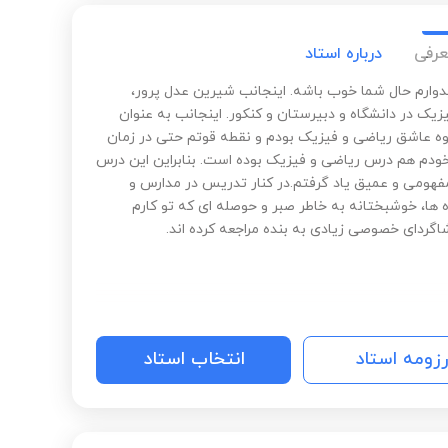
 تحصیلی و علمی در کنارتون باشم.‌ کافیه که مصمم باشید
وفقیت متعلق به شماست.‌ پیروز باشید.‌
عرفی
درباره استاد
دوارم حال شما خوب باشه. اینجانب شیرین عدل پرور،
یک در دانشگاه و دبیرستان و کنکور. اینجانب به عنوان
ه عاشق ریاضی و فیزیک بودم و نقطه قوتم حتی در زمان
دم هم درس ریاضی و فیزیک بوده است. بنابراین این درس
مفهومی و عمیق یاد گرفتم.در کنار تدریس در مدارس و
 ها، خوشبختانه به خاطر صبر و حوصله ای که تو کارم
اگردای خصوصی زیادی به بنده مراجعه کرده اند.
رزومه استاد
انتخاب استاد