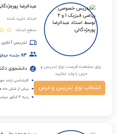
عبدالرضا پورمژدگان
استاد تایید شده
سطح استاد:
تدریس آنلاین
83
جلسه موفق
برای مشاهده قیمت، نوع تدریس و
دانشجوی دکتر
درس را وارد نمایید:
کارشناسی ارشد مه
انتخاب نوع تدریس و درس
بیش از شش ماه هم
رتبه 4 کنکور سراسری دکتری در کشور