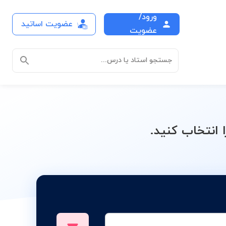
ورود/
عضویت اساتید
ک 1 و 2
عضویت
جستجو استاد یا درس...