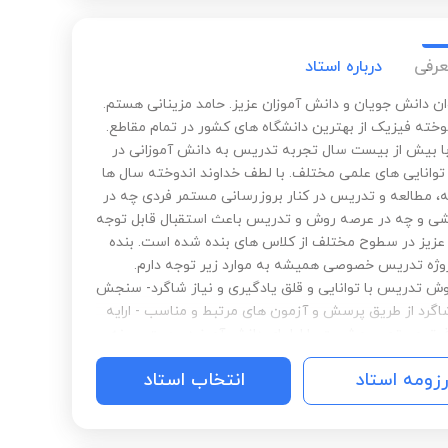
عرفی
درباره استاد
وان دانش جویان و دانش آموزان عزیز. حامد مزینانی هستم.
خته فیزیک‌ از بهترین دانشگاه های کشور در تمام مقاطع.
 بیش از بیست سال تجربه تدریس به دانش آموزانی در
وانایی های علمی مختلف. با لطف خداوند اندوخته سال ها
، مطالعه و تدریس در کنار بروزرسانی مستمر فردی چه در
شی و چه در عرصه روش و تدریس باعث استقبال قابل توجه
عزیز در سطوح مختلف از کلاس های بنده شده است. بنده
روژه تدریس خصوصی همیشه به موارد زیر توجه دارم.
ش تدریس با توانایی و قلق یادگیری و نیاز شاگرد- سنجش
گرد از طریق پرسش و آزمون های مرتبط و مناسب - ارایه
یق مستمر و مشورت با اولیای دانش آموز در جهت بهینه
ر آموزشی- و پاسخگویی و در دسترس بودن برای شاگرد
رزومه استاد
انتخاب استاد
از بازه زمانی تدریس- پتانسیل تدریس مفهومی هم به طور
 هم تستی و صد البته انضباط و‌ جدیت و تعهد و احساس
بالا. امیدوارم افتخار این رو‌داشته باشم تا کسب موفقیت