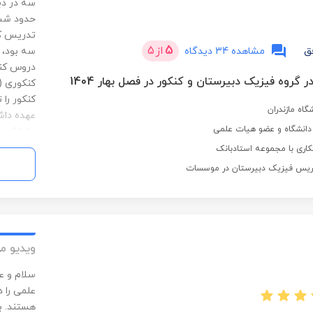
سه در دب
حدود شش 
تدریس کر
5
از
5
ق
مشاهده 34 دیدگاه
سه بود، 
دروس کنک
ر گروه فیزیک دبیرستان و کنکور در فصل بهار 1404
کنکوری (
کنکور را
گاه مازندران
دانشکده 
استخدام 
اری با مجموعه استادبانک
رشته های
مغناطیس،
کوانتومی
دروس کار
کنم. دروسی مانند آشوب 
ویدیو م
سلام و ع
علمی را د
هستند. ب