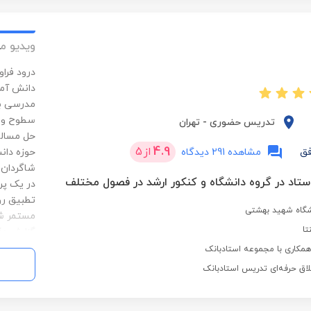
ویدیو م
درود‌ فرا
دانش آمو
مدرسی با
سطوح و ت
تدریس حضوری
-
تهران
حل مساله
4.9
از
5
فق
مشاهده 291 دیدگاه
حوزه دان
شاگردان 
در یک‌ پ
تطبیق رو
نشگاه شهید بهشتی
مستمر شا
تا
گزارش دق
سازی مسی
کاری با مجموعه استادبانک
در خارج 
لاق حرفه‌ای تدریس استادبانک
تشریحی و
مسئولیت 