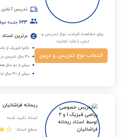
تدریس آنلاین
623
جلسه موف
برای مشاهده قیمت، نوع تدریس و
برترین استاد د
درس را وارد نمایید:
دکترا فیزیک از دانش
انتخاب نوع تدریس و درس
30 سال تدریس در دانشگاه و عضو هیات علمی
بیش از دو سال همک
بیش از 30 سال تدریس فیزیک دبیرستان در موسسات
ریحانه فراشائیان
استاد تایید شده
سطح استاد: