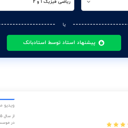
ریاضی فیزیک 1 و 2
یا
پیشنهاد استاد توسط استادبانک
ویدیو م
در موسسا