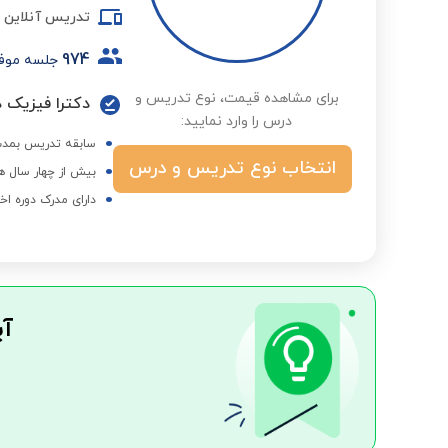
تدریس آنلاین
974
جلسه موف
برای مشاهده قیمت، نوع تدریس و
دکترا فیزیک ذ
درس را وارد نمایید:
سابقه تدریس بمدت 18 سال در مدارس برتر غیر
انتخاب نوع تدریس و درس
بیش از چهار سال ه
دارای مدرک دوره اخ
آی