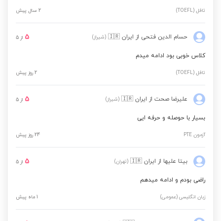
تافل (TOEFL)
2 سال پیش
5
حسام الدین فتحی
از ایران
🇮🇷
(شیراز)
از
5
کلاس خوبی بود ادامه میدم
تافل (TOEFL)
2 روز پیش
5
علیرضا صحت
از ایران
🇮🇷
(شیراز)
از
5
بسیار با حوصله و حرفه ایی
آزمون PTE
24 روز پیش
5
بیتا علیها
از ایران
🇮🇷
(تهران)
از
5
راضی بودم و ادامه میدهم
زبان انگلیسی (عمومی)
1 ماه پیش