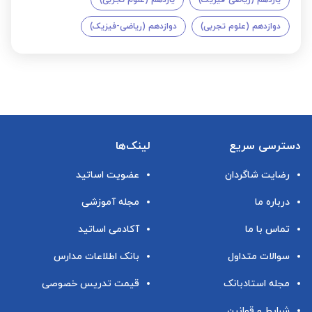
یازدهم (ریاضی-فیزیک)
یازدهم (علوم تجربی)
دوازدهم (علوم تجربی)
دوازدهم (ریاضی-فیزیک)
دسترسی سریع
لینک‌ها
رضایت شاگردان
عضویت اساتید
درباره ما
مجله آموزشی
تماس با ما
آکادمی اساتید
سوالات متداول
بانک اطلاعات مدارس
مجله استادبانک
قیمت تدریس خصوصی
شرایط و قوانین