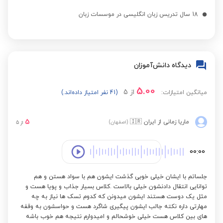
18 سال تدریس زبان انگلیسی در موسسات زبان
دیدگاه دانش‌آموزان
5.00
از
5
میانگین امتیازات:
(41 نفر امتیاز داده‌اند.)
5
ماریا زمانی
از ایران
🇮🇷
(اصفهان)
از
5
00:00
جلساتم با ایشان خیلی خوبی گذشت ایشون هم با سواد هستن و هم
توانایی انتقال دادنشون خیلی بالاست .کلاس بسیار جذاب و پویا هست و
مثل یک دوست هستند ایشون میدونن که کدوم تسک ها نیاز به چه
مهارتی داره نکته جالب ایشون پیگیری شاگرد هست و حواسشون به وقفه
های بین کلاس هست خیلی خوشحالم و امیدوارم نتیجه هم خوب باشه