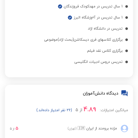
1 سال تدریس در مهدکودک فروزندگان
1 سال تدریس در آ»وزشگاه البرز
تدریس در دانشگاه ازاد
برگزاری کلاسهای فری دیسکاشن(بحث ازاد)موضوعی
برگزاری کلاس نقد فیلم
تدریس دروس ادبیات انگلیسی
دیدگاه دانش‌آموزان
4.89
از
5
میانگین امتیازات:
(26 نفر امتیاز داده‌اند.)
5
مژده برومند
از ایران
🇮🇷
(تهران)
از
5